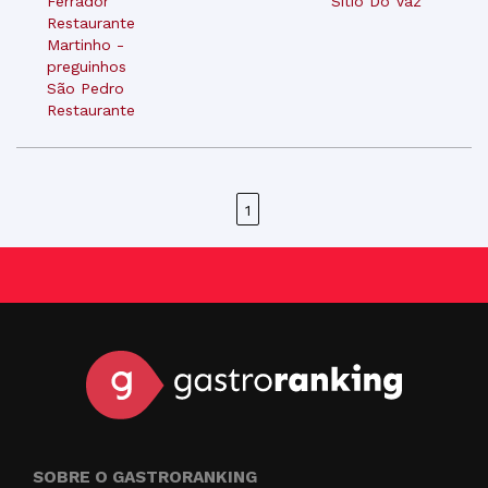
Ferrador"
Sitio Do Vaz
Restaurante
Martinho -
preguinhos
São Pedro
Restaurante
1
SOBRE O GASTRORANKING