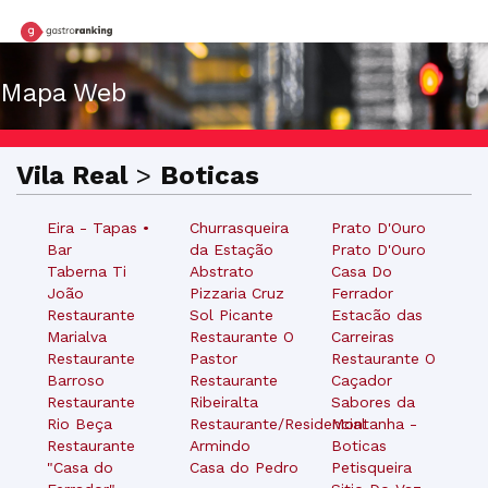
Mapa Web
Vila Real
>
Boticas
Eira - Tapas •
Churrasqueira
Prato D'Ouro
Bar
da Estação
Prato D'Ouro
Taberna Ti
Abstrato
Casa Do
João
Pizzaria Cruz
Ferrador
Restaurante
Sol Picante
Estacão das
Marialva
Restaurante O
Carreiras
Restaurante
Pastor
Restaurante O
Barroso
Restaurante
Caçador
Restaurante
Ribeiralta
Sabores da
Rio Beça
Restaurante/Residencial
Montanha -
Restaurante
Armindo
Boticas
"Casa do
Casa do Pedro
Petisqueira