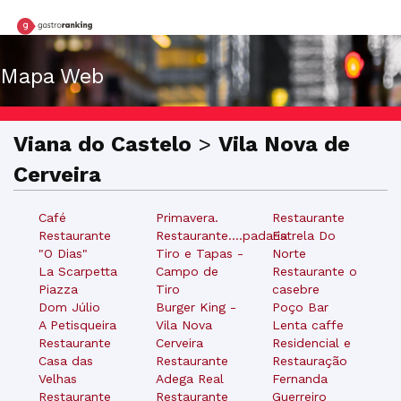
Mapa Web
Viana do Castelo
>
Vila Nova de
Cerveira
Café
Primavera.
Restaurante
Restaurante
Restaurante....padaria
Estrela Do
"O Dias"
Tiro e Tapas -
Norte
La Scarpetta
Campo de
Restaurante o
Piazza
Tiro
casebre
Dom Júlio
Burger King -
Poço Bar
A Petisqueira
Vila Nova
Lenta caffe
Restaurante
Cerveira
Residencial e
Casa das
Restaurante
Restauração
Velhas
Adega Real
Fernanda
Restaurante
Restaurante
Guerreiro