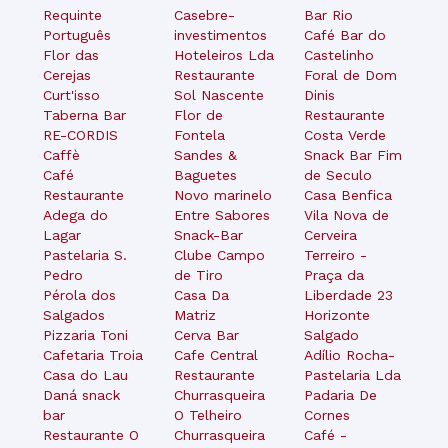
Requinte
Casebre-
Bar Rio
Português
investimentos
Café Bar do
Flor das
Hoteleiros Lda
Castelinho
Cerejas
Restaurante
Foral de Dom
Curt'isso
Sol Nascente
Dinis
Taberna Bar
Flor de
Restaurante
RE-CORDIS
Fontela
Costa Verde
Caffè
Sandes &
Snack Bar Fim
Café
Baguetes
de Seculo
Restaurante
Novo marinelo
Casa Benfica
Adega do
Entre Sabores
Vila Nova de
Lagar
Snack-Bar
Cerveira
Pastelaria S.
Clube Campo
Terreiro -
Pedro
de Tiro
Praça da
Pérola dos
Casa Da
Liberdade 23
Salgados
Matriz
Horizonte
Pizzaria Toni
Cerva Bar
Salgado
Cafetaria Troia
Cafe Central
Adílio Rocha-
Casa do Lau
Restaurante
Pastelaria Lda
Daná snack
Churrasqueira
Padaria De
bar
O Telheiro
Cornes
Restaurante O
Churrasqueira
Café -