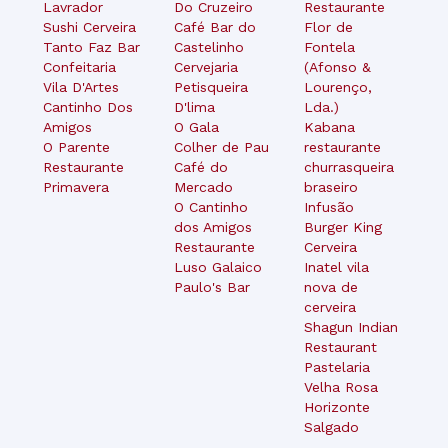
Lavrador
Do Cruzeiro
Restaurante
Sushi Cerveira
Café Bar do
Flor de
Tanto Faz Bar
Castelinho
Fontela
Confeitaria
Cervejaria
(Afonso &
Vila D'Artes
Petisqueira
Lourenço,
Cantinho Dos
D'lima
Lda.)
Amigos
O Gala
Kabana
O Parente
Colher de Pau
restaurante
Restaurante
Café do
churrasqueira
Primavera
Mercado
braseiro
O Cantinho
Infusão
dos Amigos
Burger King
Restaurante
Cerveira
Luso Galaico
Inatel vila
Paulo's Bar
nova de
cerveira
Shagun Indian
Restaurant
Pastelaria
Velha Rosa
Horizonte
Salgado