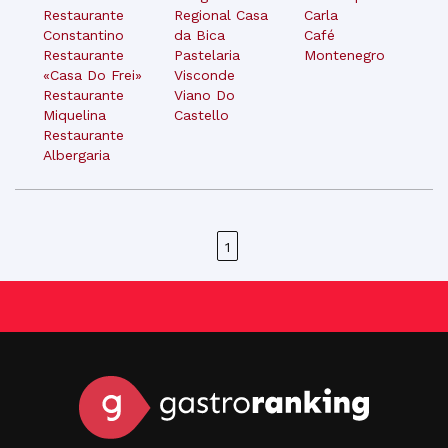
Restaurante
Regional Casa
Carla
Constantino
da Bica
Café
Restaurante
Pastelaria
Montenegro
«Casa Do Frei»
Visconde
Restaurante
Viano Do
Miquelina
Castello
Restaurante
Albergaria
1