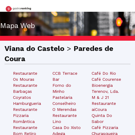
Mapa Web
Viana do Castelo
>
Paredes de
Coura
Restaurante
CCB Terrace
Café Do Rio
Os Mouras
Bar
Café Courense
Restaurante
Forno do
Bioenergia
Barbaças
Minho
Terenov, Lda.
Coyratos
Pastelaria
M & J 21
Hamburgueria
Conselheiro
Restaurante
Restaurante
O Merendas
aiCoura
Pizzaria
Restaurante
Quinta Do
Romântica
Lino
Sabor
Restaurante
Casa Do Xisto
Café Pizzaria
Bom Retiro
Adega
Churasqueira