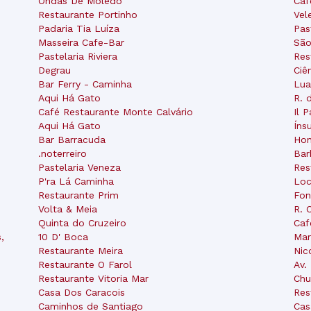
Ondas De Moledo
Caf
Restaurante Portinho
Vel
Padaria Tia Luíza
Pas
Masseira Cafe-Bar
São
Pastelaria Riviera
Res
Degrau
Ciê
Bar Ferry - Caminha
Lua
Aqui Há Gato
R. 
Café Restaurante Monte Calvário
Il 
Aqui Há Gato
Íns
Bar Barracuda
Hon
.noterreiro
Bar
Pastelaria Veneza
Res
P'ra Lá Caminha
Loc
Restaurante Prim
Fon
Volta & Meia
R. 
Quinta do Cruzeiro
Caf
,
10 D' Boca
Mar
Restaurante Meira
Nic
Restaurante O Farol
Av.
Restaurante Vitoria Mar
Chu
Casa Dos Caracois
Res
Caminhos de Santiago
Cas