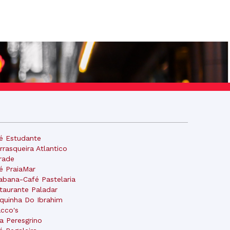
é Estudante
rrasqueira Atlantico
rade
é PraiaMar
abana-Café Pastelaria
taurante Paladar
quinha Do Ibrahim
cco's
a Peresgrino