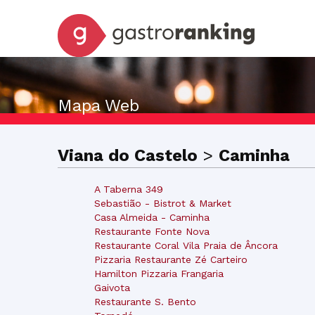
Mapa Web
Viana do Castelo
>
Caminha
A Taberna 349
Sebastião - Bistrot & Market
Casa Almeida - Caminha
Restaurante Fonte Nova
Restaurante Coral Vila Praia de Âncora
Pizzaria Restaurante Zé Carteiro
Hamilton Pizzaria Frangaria
Gaivota
Restaurante S. Bento