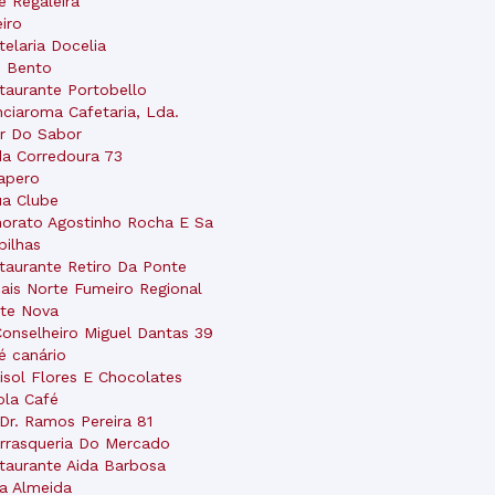
é Regaleira
eiro
telaria Docelia
 Bento
taurante Portobello
nciaroma Cafetaria, Lda.
r Do Sabor
da Corredoura 73
Papero
ua Clube
orato Agostinho Rocha E Sa
bilhas
taurante Retiro Da Ponte
ais Norte Fumeiro Regional
te Nova
Conselheiro Miguel Dantas 39
é canário
isol Flores E Chocolates
ola Café
 Dr. Ramos Pereira 81
rrasqueria Do Mercado
taurante Aida Barbosa
a Almeida