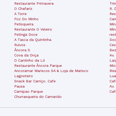
Restaurante Primavera
Tri
O Chafariz
R. 
A Torre
Res
Foz Do Minho
Car
Petisqueira
Min
Restaurante O Veleiro
Min
Petinga Doce
res
A Tasca da Quintinha
Doc
Ruivos
Ces
Âncora S
Bez
Cova da Onça
Av.
O Cantinho da Ló
Lar
Restaurante Âncora Parque
Mio
Ancoramar Mariscos SA & Loja de Marisco
Ris
Lagosteiro
Lua
Snack Bar Carriço. Cafe
Caf
Pausa
Av.
Camipao Parque
Caf
Churrasqueira do Camarido