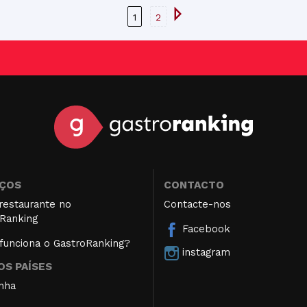
1
2
IÇOS
CONTACTO
restaurante no
Contacte-nos
Ranking
Facebook
unciona o GastroRanking?
instagram
S PAÍSES
nha