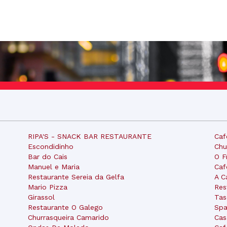
RIPA'S - SNACK BAR RESTAURANTE
Caf
Escondidinho
Chu
Bar do Cais
O F
Manuel e Maria
Caf
Restaurante Sereia da Gelfa
A C
Mario Pizza
Res
Girassol
Tas
Restaurante O Galego
Spa
Churrasqueira Camarido
Cas