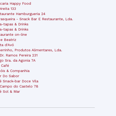
ncaria Happy Food
Direita 133
taurante Hamburgueria 24
rasqueira - Snack Bar E Restaurante, Lda.
a-tapas & Drinks
a-tapas & Drinks
taurante on-line
e Beatriz
ta d'Avó
errinho, Produtos Alimentares, Lda.
 Dr. Ramos Pereira 231
go Sra. da Agonia 7A
 Café
sóis & Companhia
r Do Sabor
é Snack-bar Doce Vila
 Campo do Castelo 78
é Sol & Mar