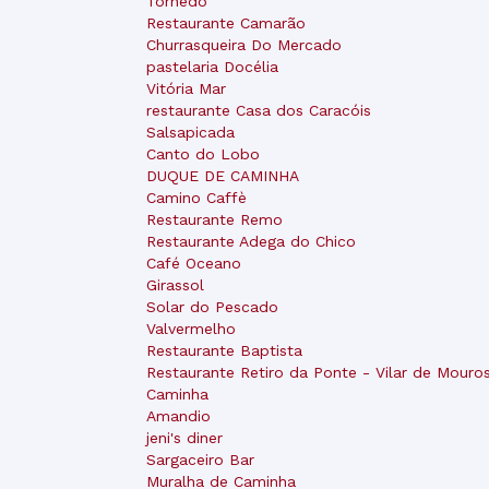
Tornedó
Restaurante Camarão
Churrasqueira Do Mercado
pastelaria Docélia
Vitória Mar
restaurante Casa dos Caracóis
Salsapicada
Canto do Lobo
DUQUE DE CAMINHA
Camino Caffè
Restaurante Remo
Restaurante Adega do Chico
Café Oceano
Girassol
Solar do Pescado
Valvermelho
Restaurante Baptista
Restaurante Retiro da Ponte - Vilar de Mouros
Caminha
Amandio
jeni's diner
Sargaceiro Bar
Muralha de Caminha