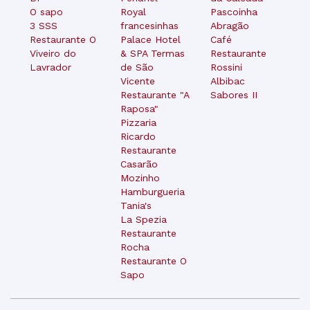
O sapo
Royal
Pascoinha
3 SSS
francesinhas
Abragão
Restaurante O
Palace Hotel
Café
Viveiro do
& SPA Termas
Restaurante
Lavrador
de São
Rossini
Vicente
Albibac
Restaurante "A
Sabores II
Raposa"
Pizzaria
Ricardo
Restaurante
Casarão
Mozinho
Hamburgueria
Tania's
La Spezia
Restaurante
Rocha
Restaurante O
Sapo