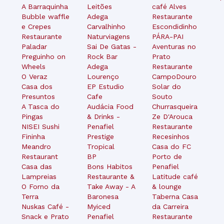
A Barraquinha
Leitões
café Alves
Bubble waffle
Adega
Restaurante
e Crepes
Carvalhinho
Escondidinho
Restaurante
Naturviagens
PÁRA-PAI
Paladar
Sai De Gatas -
Aventuras no
Preguinho on
Rock Bar
Prato
Wheels
Adega
Restaurante
O Veraz
Lourenço
CampoDouro
Casa dos
EP Estudio
Solar do
Presuntos
Cafe
Souto
A Tasca do
Audácia Food
Churrasqueira
Pingas
& Drinks -
Ze D'Arouca
NISEI Sushi
Penafiel
Restaurante
Fininha
Prestige
Recesinhos
Meandro
Tropical
Casa do FC
Restaurant
BP
Porto de
Casa das
Bons Habitos
Penafiel
Lampreias
Restaurante &
Latitude café
O Forno da
Take Away - A
& lounge
Terra
Baronesa
Taberna Casa
Nuskas Café -
Myiced
da Carreira
Snack e Prato
Penafiel
Restaurante