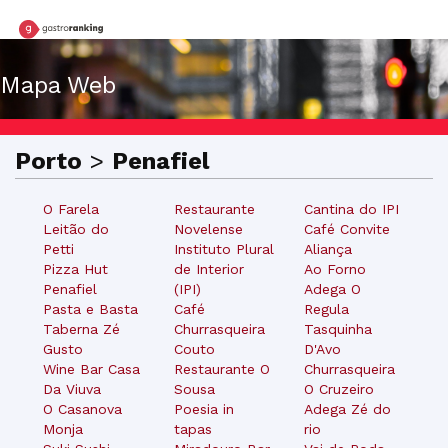
Mapa Web
Porto
>
Penafiel
O Farela
Restaurante
Cantina do IPI
Leitão do
Novelense
Café Convite
Petti
Instituto Plural
Aliança
Pizza Hut
de Interior
Ao Forno
Penafiel
(IPI)
Adega O
Pasta e Basta
Café
Regula
Taberna Zé
Churrasqueira
Tasquinha
Gusto
Couto
D'Avo
Wine Bar Casa
Restaurante O
Churrasqueira
Da Viuva
Sousa
O Cruzeiro
O Casanova
Poesia in
Adega Zé do
Monja
tapas
rio