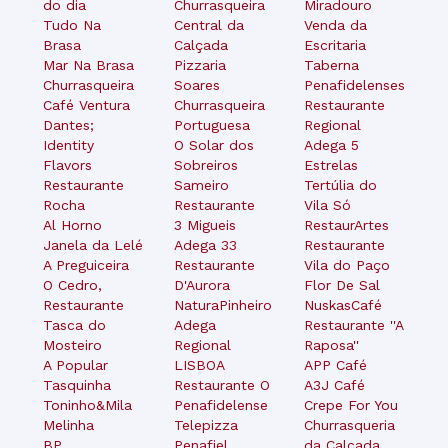
do dia
Churrasqueira
Miradouro
Tudo Na
Central da
Venda da
Brasa
Calçada
Escritaria
Mar Na Brasa
Pizzaria
Taberna
Churrasqueira
Soares
Penafidelenses
Café Ventura
Churrasqueira
Restaurante
Dantes;
Portuguesa
Regional
Identity
O Solar dos
Adega 5
Flavors
Sobreiros
Estrelas
Restaurante
Sameiro
Tertúlia do
Rocha
Restaurante
Vila Só
Al Horno
3 Migueis
RestaurArtes
Janela da Lelé
Adega 33
Restaurante
A Preguiceira
Restaurante
Vila do Paço
O Cedro,
D'Aurora
Flor De Sal
Restaurante
NaturaPinheiro
NuskasCafé
Tasca do
Adega
Restaurante ''A
Mosteiro
Regional
Raposa''
A Popular
LISBOA
APP Café
Tasquinha
Restaurante O
A3J Café
Toninho&Mila
Penafidelense
Crepe For You
Melinha
Telepizza
Churrasqueria
BP
Penafiel
da Calcada