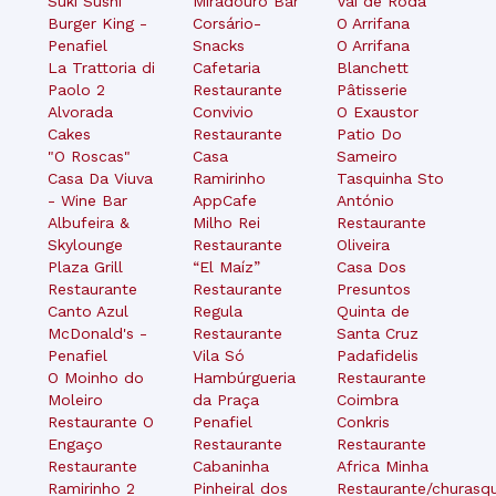
Suki Sushi
Miradouro Bar
Vai de Roda
Burger King -
Corsário-
O Arrifana
Penafiel
Snacks
O Arrifana
La Trattoria di
Cafetaria
Blanchett
Paolo 2
Restaurante
Pâtisserie
Alvorada
Convivio
O Exaustor
Cakes
Restaurante
Patio Do
"O Roscas"
Casa
Sameiro
Casa Da Viuva
Ramirinho
Tasquinha Sto
- Wine Bar
AppCafe
António
Albufeira &
Milho Rei
Restaurante
Skylounge
Restaurante
Oliveira
Plaza Grill
“El Maíz”
Casa Dos
Restaurante
Restaurante
Presuntos
Canto Azul
Regula
Quinta de
McDonald's -
Restaurante
Santa Cruz
Penafiel
Vila Só
Padafidelis
O Moinho do
Hambúrgueria
Restaurante
Moleiro
da Praça
Coimbra
Restaurante O
Penafiel
Conkris
Engaço
Restaurante
Restaurante
Restaurante
Cabaninha
Africa Minha
Ramirinho 2
Pinheiral dos
Restaurante/churasqu