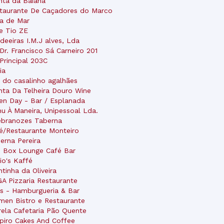
nta da Baiana
taurante De Caçadores do Marco
a de Mar
e Tio ZE
deeiras I.M.J alves, Lda
 Dr. Francisco Sá Carneiro 201
 Principal 203C
ia
 do casalinho agalhães
nta Da Telheira Douro Wine
en Day - Bar / Esplanada
u À Maneira, Unipessoal Lda.
branozes Taberna
é/Restaurante Monteiro
erna Pereira
 Box Lounge Café Bar
io's Kaffé
ntinha da Oliveira
A Pizzaria Restaurante
os - Hamburgueria & Bar
men Bistro e Restaurante
rela Cafetaria Pão Quente
piro Cakes And Coffee