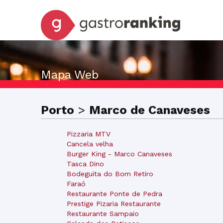
Mapa Web
Porto
>
Marco de Canaveses
Pizzaria MTV
Cancela velha
Burger King - Marco Canaveses
Tasca Dino
Bodeguita do Bom Retiro
Faraó
Restaurante Ponte de Pedra
Prestige Pizaria Restaurante
Restaurante Sampaio