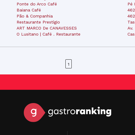
Ponte do Arco Café
Pé 
Baiana Café
462
Pão & Companhia
462
Restaurante Prestígio
Ta
ART MARCO De CANAVESSES
Av.
O Lusitano | Café . Restaurante
Cas
1