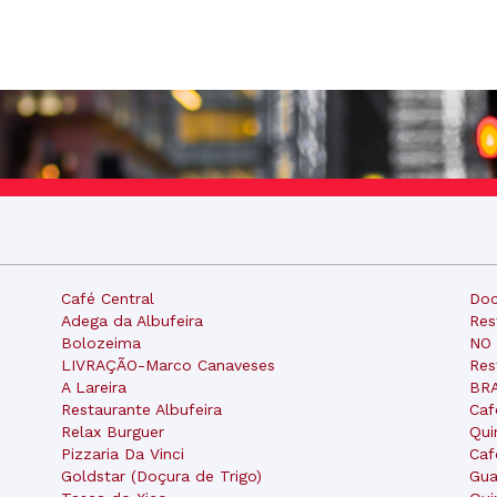
Café Central
Doc
Adega da Albufeira
Res
Bolozeima
NO
LIVRAÇÃO-Marco Canaveses
Res
A Lareira
BRA
Restaurante Albufeira
Caf
Relax Burguer
Qui
Pizzaria Da Vinci
Caf
Goldstar (Doçura de Trigo)
Gua