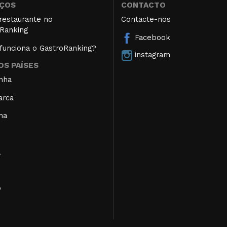
IÇOS
CONTACTO
restaurante no
Contacte-nos
Ranking
Facebook
unciona o GastroRanking?
instagram
S PAÍSES
nha
arca
ha
a
o