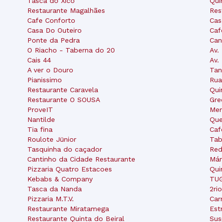
Tasca do Xico
Qui
Restaurante Magalhães
Res
Cafe Conforto
Cas
Casa Do Outeiro
Caf
Ponte da Pedra
Can
O Riacho - Taberna do 20
Av.
Cais 44
Av.
A ver o Douro
Tan
Pianissimo
Rua
Restaurante Caravela
Qui
Restaurante O SOUSA
Gre
ProveIT
Men
Nantilde
Que
Tia fina
Caf
Roulote Jünior
Tab
Tasquinha do caçador
Red
Cantinho da Cidade Restaurante
Már
Pizzaria Quatro Estacoes
Qui
Kebabs & Company
TUG
Tasca da Nanda
2ri
Pizzaria M.T.V.
Car
Restaurante Miratamega
Est
Restaurante Quinta do Beiral
Sus