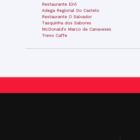
Restaurante Eiró
Adega Regional Do Castelo
Restaurante O Salvador
Tasquinha dos Sabores
McDonald's Marco de Canaveses
Treno Caffe