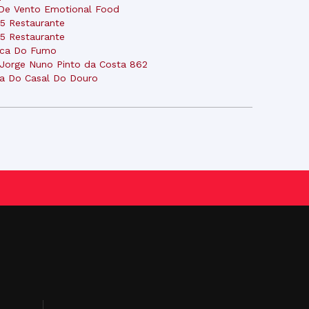
De Vento Emotional Food
5 Restaurante
5 Restaurante
sca Do Fumo
 Jorge Nuno Pinto da Costa 862
a Do Casal Do Douro