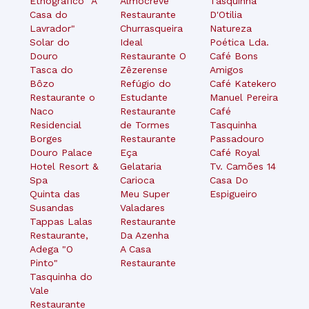
Etnográfico "A
Almocreve
Tasquinha
Casa do
Restaurante
D'Otilia
Lavrador"
Churrasqueira
Natureza
Solar do
Ideal
Poética Lda.
Douro
Restaurante O
Café Bons
Tasca do
Zêzerense
Amigos
Bôzo
Refúgio do
Café Katekero
Restaurante o
Estudante
Manuel Pereira
Naco
Restaurante
Café
Residencial
de Tormes
Tasquinha
Borges
Restaurante
Passadouro
Douro Palace
Eça
Café Royal
Hotel Resort &
Gelataria
Tv. Camões 14
Spa
Carioca
Casa Do
Quinta das
Meu Super
Espigueiro
Susandas
Valadares
Tappas Lalas
Restaurante
Restaurante,
Da Azenha
Adega "O
A Casa
Pinto"
Restaurante
Tasquinha do
Vale
Restaurante