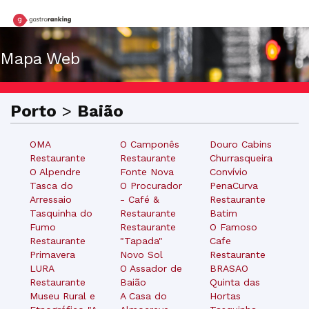
Mapa Web
Porto
>
Baião
OMA
O Camponês
Douro Cabins
Restaurante
Restaurante
Churrasqueira
O Alpendre
Fonte Nova
Convívio
Tasca do
O Procurador
PenaCurva
Arressaio
- Café &
Restaurante
Tasquinha do
Restaurante
Batim
Fumo
Restaurante
O Famoso
Restaurante
"Tapada"
Cafe
Primavera
Novo Sol
Restaurante
LURA
O Assador de
BRASAO
Restaurante
Baião
Quinta das
Museu Rural e
A Casa do
Hortas