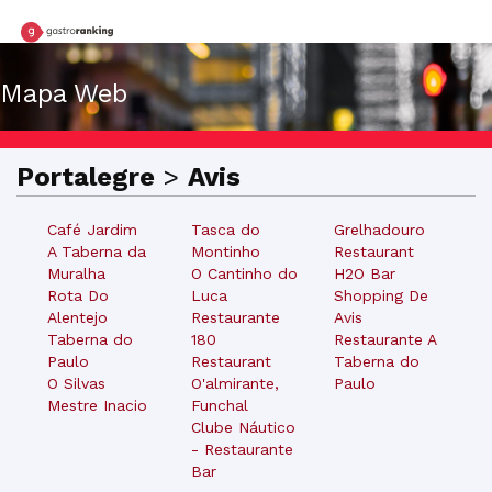
Mapa Web
Portalegre
>
Avis
Café Jardim
Tasca do
Grelhadouro
A Taberna da
Montinho
Restaurant
Muralha
O Cantinho do
H2O Bar
Rota Do
Luca
Shopping De
Alentejo
Restaurante
Avis
Taberna do
180
Restaurante A
Paulo
Restaurant
Taberna do
O Silvas
O'almirante,
Paulo
Mestre Inacio
Funchal
Clube Náutico
- Restaurante
Bar