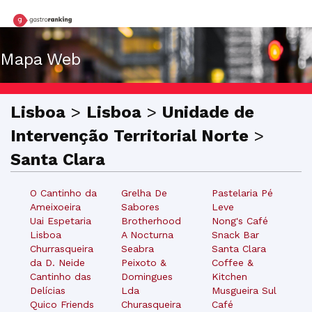
Mapa Web
Lisboa
>
Lisboa
>
Unidade de
Intervenção Territorial Norte
>
Santa Clara
O Cantinho da
Grelha De
Pastelaria Pé
Ameixoeira
Sabores
Leve
Uai Espetaria
Brotherhood
Nong's Café
Lisboa
A Nocturna
Snack Bar
Churrasqueira
Seabra
Santa Clara
da D. Neide
Peixoto &
Coffee &
Cantinho das
Domingues
Kitchen
Delícias
Lda
Musgueira Sul
Quico Friends
Churasqueira
Café