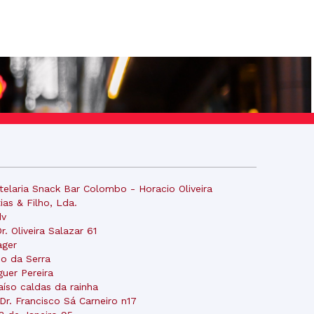
telaria Snack Bar Colombo - Horacio Oliveira
ias & Filho, Lda.
dv
Dr. Oliveira Salazar 61
ager
io da Serra
guer Pereira
aíso caldas da rainha
 Dr. Francisco Sá Carneiro n17