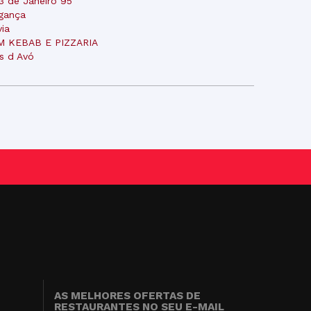
13 de Janeiro 95
gança
via
M KEBAB E PIZZARIA
s d Avó
AS MELHORES OFERTAS DE
RESTAURANTES NO SEU E-MAIL