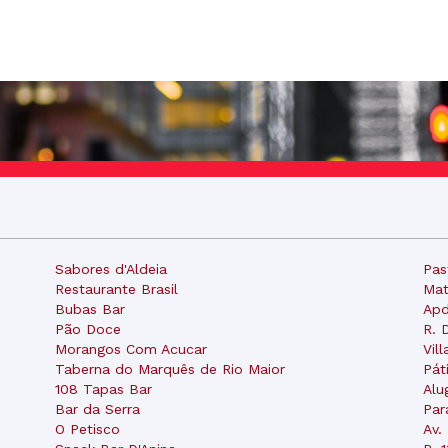
Sabores d'Aldeia
Pas
Restaurante Brasil
Mat
Bubas Bar
Ap
Pão Doce
R. 
Morangos Com Acucar
Vill
Taberna do Marquês de Rio Maior
Pát
108 Tapas Bar
Alu
Bar da Serra
Par
O Petisco
Av.