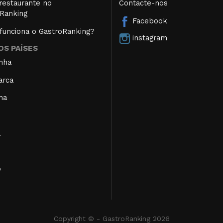
restaurante no
Contacte-nos
Ranking
Facebook
unciona o GastroRanking?
instagram
S PAÍSES
nha
arca
ha
a
o
Copyright © - GastroRanking 2026