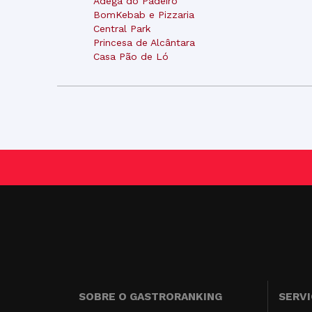
Adega do Padeiro
BomKebab e Pizzaria
Central Park
Princesa de Alcântara
Casa Pão de Ló
SOBRE O GASTRORANKING
SERV