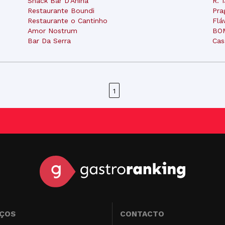
Snack Bar D'Anina
R. 
Restaurante Boundi
Pra
Restaurante o Cantinho
Flá
Amor Nostrum
BO
Bar Da Serra
Cas
1
IÇOS
CONTACTO