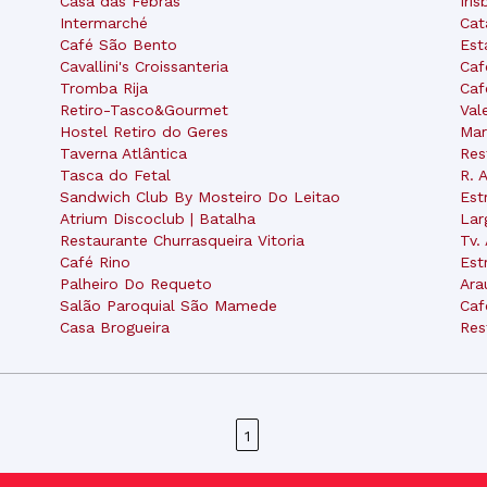
Casa das Febras
Iri
Intermarché
Cat
Café São Bento
Est
Cavallini's Croissanteria
Caf
Tromba Rija
Caf
Retiro-Tasco&Gourmet
Val
Hostel Retiro do Geres
Mar
Taverna Atlântica
Res
Tasca do Fetal
R. 
Sandwich Club By Mosteiro Do Leitao
Est
Atrium Discoclub | Batalha
Lar
Restaurante Churrasqueira Vitoria
Tv.
Café Rino
Est
Palheiro Do Requeto
Ara
Salão Paroquial São Mamede
Caf
Casa Brogueira
Res
1