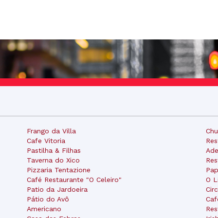
Frango da Villa
Chu
Cafe Vitoria
Res
Pastilha & Filhas
Ade
Taverna do Xico
Res
Pizzaria Tentazione
Pap
Café Restaurante "O Celeiro"
O L
Patio da Jardoeira
Cir
Pátio do Avô
Caf
Americano
Res