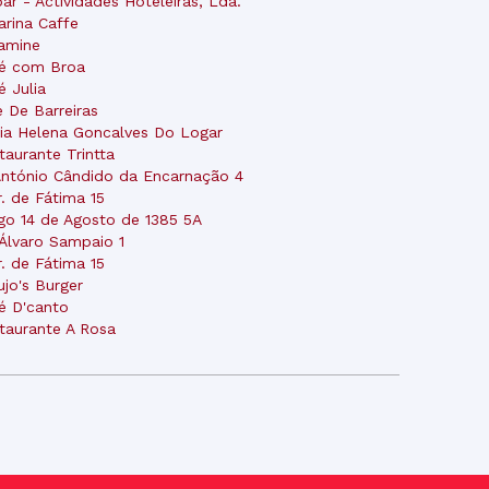
sbar - Actividades Hoteleiras, Lda.
arina Caffe
amine
é com Broa
é Julia
e De Barreiras
ia Helena Goncalves Do Logar
taurante Trintta
António Cândido da Encarnação 4
r. de Fátima 15
go 14 de Agosto de 1385 5A
 Álvaro Sampaio 1
r. de Fátima 15
ujo's Burger
é D'canto
taurante A Rosa