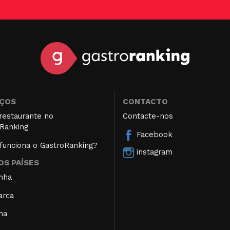
IÇOS
CONTACTO
restaurante no
Contacte-nos
Ranking
Facebook
unciona o GastroRanking?
instagram
S PAÍSES
nha
arca
ha