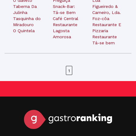
O Gaveto
Preguiça
Lda
Taberna Da
Snack-Bar:
Figueiredo &
Julinha
Tá-se Bem
Carneiro, Lda.
Tasquinha do
Café Central
Foz-côa
Miradouro
Restaurante
Restaurante E
O Quintela
Lagosta
Pizzaria
Amorosa
Restaurante
Tá-se bem
1