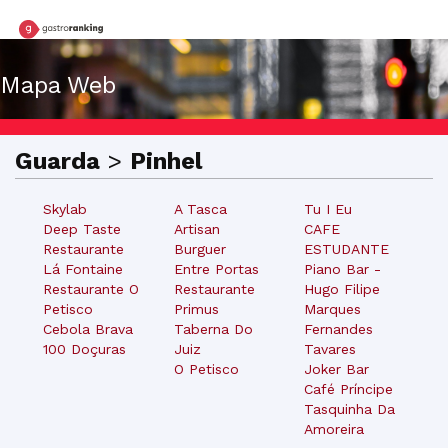
Mapa Web
Guarda
>
Pinhel
Skylab
A Tasca
Tu I Eu
Deep Taste
Artisan
CAFE
Restaurante
Burguer
ESTUDANTE
Lá Fontaine
Entre Portas
Piano Bar -
Restaurante O
Restaurante
Hugo Filipe
Petisco
Primus
Marques
Cebola Brava
Taberna Do
Fernandes
100 Doçuras
Juiz
Tavares
O Petisco
Joker Bar
Café Príncipe
Tasquinha Da
Amoreira