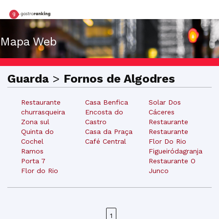
Mapa Web
Guarda
>
Fornos de Algodres
Restaurante
Casa Benfica
Solar Dos
churrasqueira
Encosta do
Cáceres
Zona sul
Castro
Restaurante
Quinta do
Casa da Praça
Restaurante
Cochel
Café Central
Flor Do Rio
Ramos
Figueiródagranja
Porta 7
Restaurante O
Flor do Rio
Junco
1