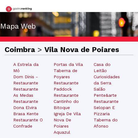
Mapa Web
Coimbra
>
Vila Nova de Poiares
A Estrela da
Portas da Vila
Casa do
Mó
Taberna de
Leitão
Dom Dinis -
Poyares
Curiosidades
Restaurante
Restaurante
da Serra
Restaurante
Paddock
Salão
As Medas
Restaurante
Pente&arte
Restaurante
Cantinho do
Restaurante
Dona Elvira
Bitoque
Selopan E
Brasa Kente
Igreja De Vila
Pizzaria
Restaurante O
Nova De
Taberna do
Confrade
Poiares
Afonso
Aquazul