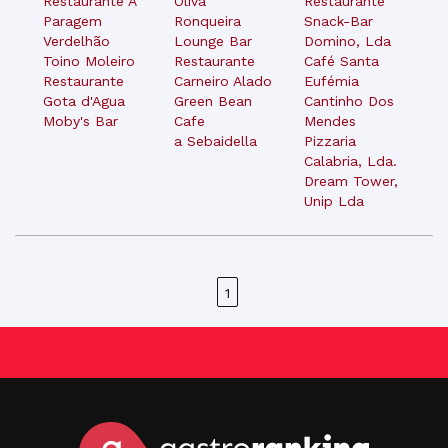
Restaurante A
Oliva
Restaurante
Paragem
Ronqueira
Snack-Bar
Verdelhão
Lounge Bar
Domino, Lda
Toino Moleiro
Restaurante
Café Santa
Restaurante
Carneiro Alado
Eufémia
Gota d'Agua
Green Bean
Cantinho Dos
Moby's Bar
Cafe
Mendes
a Sebaidella
Pizzaria
Calabria, Lda.
Dream Tower,
Unip Lda
1