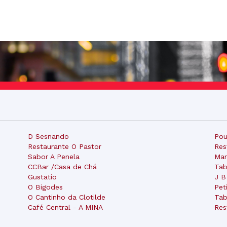
D Sesnando
Pou
Restaurante O Pastor
Res
Sabor A Penela
Mar
CCBar /Casa de Chá
Tab
Gustatio
J B
O Bigodes
Pet
O Cantinho da Clotilde
Tab
Café Central - A MINA
Res