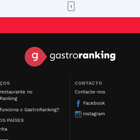
1
IÇOS
CONTACTO
restaurante no
Contacte-nos
Ranking
Facebook
unciona o GastroRanking?
instagram
S PAÍSES
nha