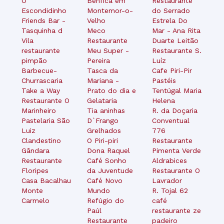
O
Benfica em
Restaurante
Escondidinho
Montemor-o-
do Serrado
Friends Bar -
Velho
Estrela Do
Tasquinha d
Meco
Mar - Ana Rita
Vila
Restaurante
Duarte Leitão
restaurante
Meu Super -
Restaurante S.
pimpão
Pereira
Luíz
Barbecue-
Tasca da
Cafe Piri-Pir
Churrascaria
Mariana -
Pastéis
Take a Way
Prato do dia e
Tentúgal Maria
Restaurante O
Gelataria
Helena
Marinheiro
Tia aninhas
R. da Doçaria
Pastelaria São
D`Frango
Conventual
Luiz
Grelhados
776
Clandestino
O Piri-piri
Restaurante
Gândara
Dona Raquel
Pimenta Verde
Restaurante
Café Sonho
Aldrabices
Floripes
da Juventude
Restaurante O
Casa Bacalhau
Café Novo
Lavrador
Monte
Mundo
R. Tojal 62
Carmelo
Refúgio do
café
Paúl
restaurante ze
Restaurante
padeiro