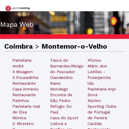
Mapa Web
Coimbra
>
Montemor-o-Velho
Pastelaria
Tasca do
Afonso
André
Bernardes/Abrigo
Mário dos
A Moagem
do Pescador
Leitões -
A Pousadinha
Clandestino
Poserjanota
Restaurante
Baixo
lda
Casa Armenio
Mondego
Pastelaria Anjo
Restaurante
Encosta de
Doce
Patinhos
São Pedro
Núcleo
Pastelaria real
Refugio Do
Sporting Clube
de Elsa
Paul
de Portugal
Mónica
Casa do Sport
de Pereira
O Mosteiro
Lisboa e
Cacilda