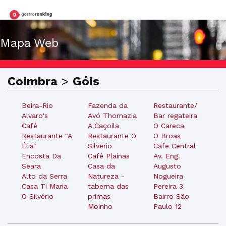
Mapa Web
Coimbra
>
Góis
Beira-Rio
Fazenda da
Restaurante/
Alvaro's
Avó Thomazia
Bar regateira
Café
A Caçoila
O Careca
Restaurante "A
Restaurante O
O Broas
Élia"
Silverio
Cafe Central
Encosta Da
Café Plainas
Av. Eng.
Seara
Casa da
Augusto
Alto da Serra
Natureza -
Nogueira
Casa Ti Maria
taberna das
Pereira 3
O Silvério
primas
Bairro São
Moinho
Paulo 12