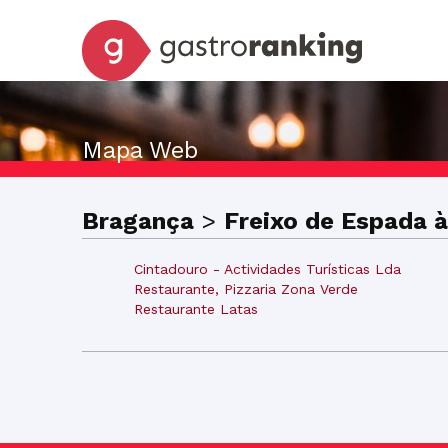
Mapa Web
Bragança
>
Freixo de Espada à
Cintadouro - Actividades Turísticas Lda
Restaurante, Pizzaria Zona Verde
Restaurante Latas