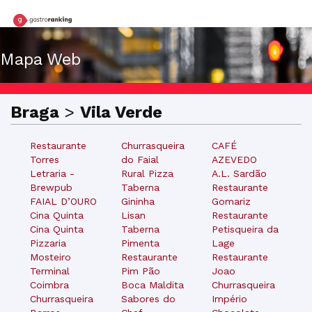
Mapa Web
Braga
>
Vila Verde
Restaurante
Churrasqueira
CAFÉ
Torres
do Faial
AZEVEDO
Letraria -
Rural Pizza
A.L. Sardão
Brewpub
Taberna
Restaurante
FAIAL D’OURO
Gininha
Gomariz
Cina Quinta
Lisan
Restaurante
Cina Quinta
Taberna
Petisqueira da
Pizzaria
Pimenta
Lage
Mosteiro
Restaurante
Restaurante
Terminal
Pim Pão
Joao
Coimbra
Boca Maldita
Churrasqueira
Churrasqueira
Sabores do
Império