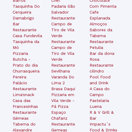
Barros
Chef
Chocolate
Tasquinha Do
Padaria São
Com Pimenta
Cerqueira
Salvador
Cafe
Damabrigo
Restaurante
Esplanada
Bar
Campo de
Almoços
Restaurante
Tiro de Vila
Sabores da
Casa Fundevila
Verde
Taberna
Tasquinha da
Restaurante
Restaurante
Mó
Campo de
Petulia
Pizzaria
Tiro de Vila
Bar da dona
Butcha -
Verde
Rosa
Prato do dia
Restaurante
Restaurante
Churrasqueira
Sevilhana
cilindro
Pereira
Varanda Do
Pool Food
Palácio
Lima 2
and Drink
Restaurante
Brasa Daqui
A Casa do
Lima'snack
Pizzaria em
Campo
Casa das
Vila Verde -
Pastelaria
Francesinhas
Pá Pizza
Luena
Restaurante
Espaço
R & V Grill &
Gémeas
Chafariz
Bar
Taberna do
Restaurante
Impactu´s
Alexandre
Gemeas
Food & Drinks