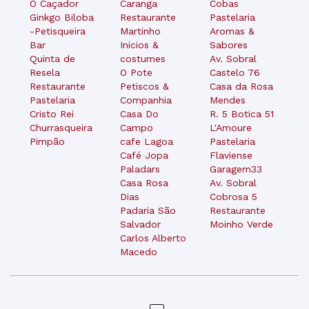
O Caçador
Caranga
Cobas
Ginkgo Biloba
Restaurante
Pastelaria
-Petisqueira
Martinho
Aromas &
Bar
Inicios &
Sabores
Quinta de
costumes
Av. Sobral
Resela
O Pote
Castelo 76
Restaurante
Petiscos &
Casa da Rosa
Pastelaria
Companhia
Mendes
Cristo Rei
Casa Do
R. 5 Botica 51
Churrasqueira
Campo
L'Amoure
Pimpão
cafe Lagoa
Pastelaria
Café Jopa
Flaviense
Paladars
Garagem33
Casa Rosa
Av. Sobral
Dias
Cobrosa 5
Padaria São
Restaurante
Salvador
Moinho Verde
Carlos Alberto
Macedo