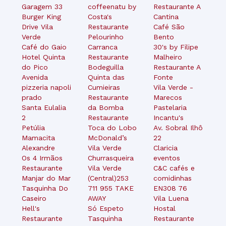
Garagem 33
coffeenatu by
Restaurante A
Burger King
Costa's
Cantina
Drive Vila
Restaurante
Café São
Verde
Pelourinho
Bento
Café do Gaio
Carranca
30's by Filipe
Hotel Quinta
Restaurante
Malheiro
do Pico
Bodeguilla
Restaurante A
Avenida
Quinta das
Fonte
pizzeria napoli
Cumieiras
Vila Verde -
prado
Restaurante
Marecos
Santa Eulalia
da Bomba
Pastelaria
2
Restaurante
Incantu's
Petúlia
Toca do Lobo
Av. Sobral Ilhô
Mamacita
McDonald’s
22
Alexandre
Vila Verde
Claricia
Os 4 Irmãos
Churrasqueira
eventos
Restaurante
Vila Verde
C&C cafés e
Manjar do Mar
(Central)253
comidinhas
Tasquinha Do
711 955 TAKE
EN308 76
Caseiro
AWAY
Vila Luena
Hell's
Só Espeto
Hostal
Restaurante
Tasquinha
Restaurante