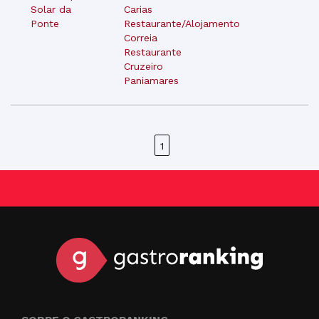
Solar da
Carias
Ponte
Restaurante/Alojamento
Correia
Restaurante
Cruzeiro
Paniamares
1