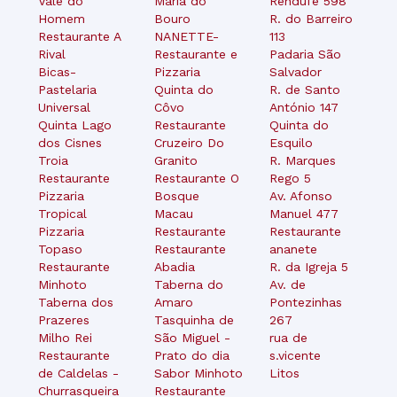
Vale do
Maria do
Rendufe 598
Homem
Bouro
R. do Barreiro
Restaurante A
NANETTE-
113
Rival
Restaurante e
Padaria São
Bicas-
Pizzaria
Salvador
Pastelaria
Quinta do
R. de Santo
Universal
Côvo
António 147
Quinta Lago
Restaurante
Quinta do
dos Cisnes
Cruzeiro Do
Esquilo
Troia
Granito
R. Marques
Restaurante
Restaurante O
Rego 5
Pizzaria
Bosque
Av. Afonso
Tropical
Macau
Manuel 477
Pizzaria
Restaurante
Restaurante
Topaso
Restaurante
ananete
Restaurante
Abadia
R. da Igreja 5
Minhoto
Taberna do
Av. de
Taberna dos
Amaro
Pontezinhas
Prazeres
Tasquinha de
267
Milho Rei
São Miguel -
rua de
Restaurante
Prato do dia
s.vicente
de Caldelas -
Sabor Minhoto
Litos
Churrasqueira
Restaurante