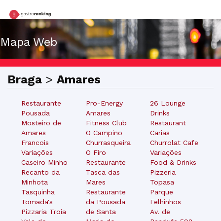
Mapa Web
Braga
>
Amares
Restaurante
Pro-Energy
26 Lounge
Pousada
Amares
Drinks
Mosteiro de
Fitness Club
Restaurant
Amares
O Campino
Carias
Francois
Churrasqueira
Churrolat Cafe
Variações
O Firo
Variações
Caseiro Minho
Restaurante
Food & Drinks
Recanto da
Tasca das
Pizzeria
Minhota
Mares
Topasa
Tasquinha
Restaurante
Parque
Tomada's
da Pousada
Felhinhos
Pizzaria Troia
de Santa
Av. de