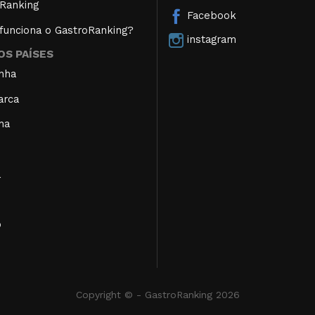
Ranking
Facebook
unciona o GastroRanking?
instagram
S PAÍSES
nha
arca
ha
a
o
Copyright © - GastroRanking 2026