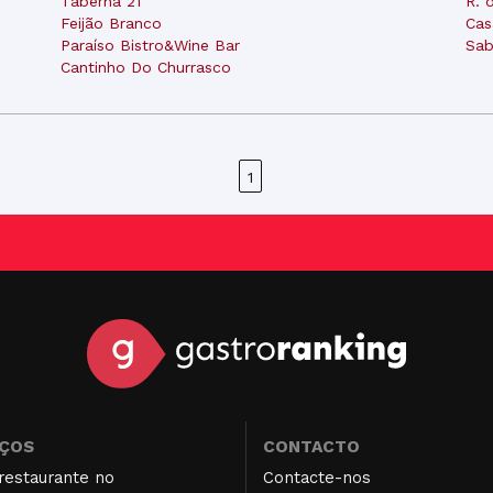
Taberna 21
R. 
Feijão Branco
Cas
Paraíso Bistro&Wine Bar
Sab
Cantinho Do Churrasco
1
IÇOS
CONTACTO
restaurante no
Contacte-nos