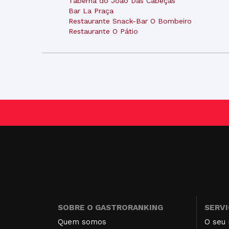
Taberna do João Das Cabeças
Bar La Praça
Restaurante Snack-Bar O Bombeiro
Restaurante O Pátio
SOBRE O GASTRORANKING
SERV
Quem somos
O seu 