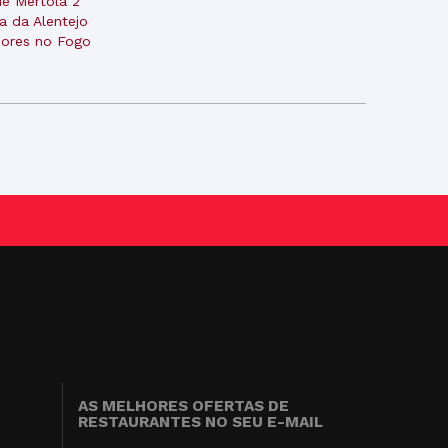
de Mértola 2
a da Alentejo
ores no Fogo
AS MELHORES OFERTAS DE
RESTAURANTES NO SEU E-MAIL