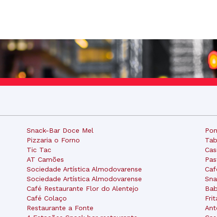
Snack-Bar Doce Mel
Pon
Pizzaria o Forno
Tab
Tic Tac
Cas
AT Camões
Pas
Sociedade Artística Almodovarense
Caf
Sociedade Artística Almodovarense
Sna
Café Restaurante Flor do Alentejo
Bab
Café Colaço
Fri
Restaurante a Fonte
Ant