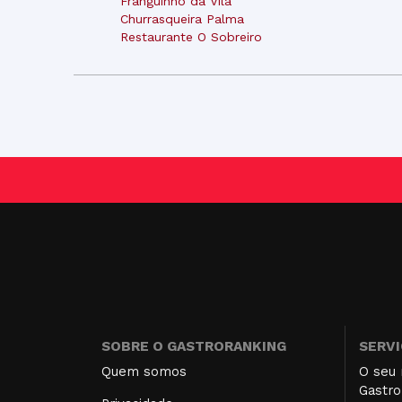
Franguinho da Vila
Churrasqueira Palma
Restaurante O Sobreiro
SOBRE O GASTRORANKING
SERV
Quem somos
O seu 
Gastro