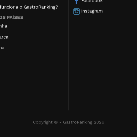
Facebook
unciona o GastroRanking?
instagram
S PAÍSES
nha
arca
ha
a
o
Copyright © - GastroRanking 2026