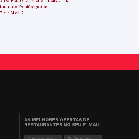
a De Pasto Manuel & Lucilia, Lda.
taurante DeniSalgados
17 de Abril 2
AS MELHORES OFERTAS DE
RESTAURANTES NO SEU E-MAIL