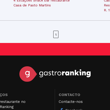
4 Estações Snack bar restaurante
Cas
Casa de Pasto Martins
Res
R. 
1
IÇOS
CONTACTO
restaurante no
Contacte-nos
Ranking