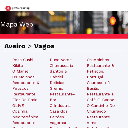
Mapa Web
Aveiro
>
Vagos
Rosa Sushi
Duna Verde
Os Moinhos
Kikito
Churrascaria
Restaurante &
O Manel
Santos &
Petiscos,
Os Moinhos
Gabriel
Portugal
Restaurante &
Delicias
Churrasco à
Petiscos
Grémio
Basílio
Restaurante
Restaurante-
Restaurante e
Flor Da Praia
Bar
Café El Caribe
OLIVE -
O Indústria
O Cantinho Do
Cozinha
Casa dos
Churrasco
Mediterrânica
Leitões
Restaurante
Restaurante
Vagomar
mms