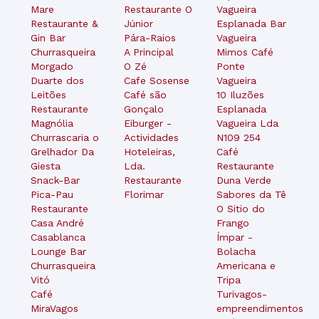
Mare
Restaurante O
Vagueira
Restaurante &
Júnior
Esplanada Bar
Gin Bar
Pára-Raios
Vagueira
Churrasqueira
A Principal
Mimos Café
Morgado
O Zé
Ponte
Duarte dos
Cafe Sosense
Vagueira
Leitões
Café são
10 Iluzões
Restaurante
Gonçalo
Esplanada
Magnólia
Eiburger -
Vagueira Lda
Churrascaria o
Actividades
N109 254
Grelhador Da
Hoteleiras,
Café
Giesta
Lda.
Restaurante
Snack-Bar
Restaurante
Duna Verde
Pica-Pau
Florimar
Sabores da Tê
Restaurante
O Sitio do
Casa André
Frango
Casablanca
Ímpar -
Lounge Bar
Bolacha
Churrasqueira
Americana e
Vitó
Tripa
Café
Turivagos-
MiraVagos
empreendimentos