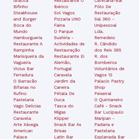
Gracita
Restaurante O
Cafetaria-Bar
Bifinho
Ibérico
Pólo De
Steakhouse
Sol Vagos
Restauração
and Burger
Pizzaria UNO
Sal 360 -
Boca do
Faina
Unipessoal
Mundo
O Parque
Lda.
Hamburgueria
Sushiria -
Remedeio
Restaurante A
Actividades de
R. Cândido
Rampinha
Restauração
dos Reis 385
Marisqueira da
Restaurante Ei
R. dos
Vagueira
Alemão,
Bombeiros
Vicius Bar
Portugal
Voluntários de
Ferradura
Caravela
Vagos 12
O Barracão
Jardim da
Palacio Pastry
Bifanas no
Caneira
Shop
Rufino
Pétala De
Peixeiral
Pastelaria
Ouca
O Quintaneiro
Vago Delicias
Tasca do
Café - Snack
Restaurante
Migas
Bar Lucipaulo
Caravela
Klipper
Maripan -
Arte Xávega
Snack Bar As
Padaria e
American
Brisas
Pastelaria
Palace
Latin Bar
Esplanada Bar