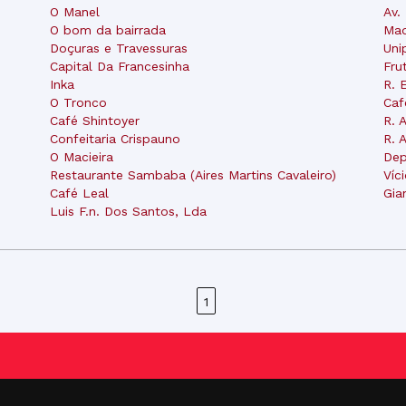
O Manel
Av.
O bom da bairrada
Mad
Doçuras e Travessuras
Uni
Capital Da Francesinha
Fru
Inka
R. 
O Tronco
Caf
Café Shintoyer
R. 
Confeitaria Crispauno
R. 
O Macieira
De
Restaurante Sambaba (Aires Martins Cavaleiro)
Víc
Café Leal
Gia
Luis F.n. Dos Santos, Lda
1