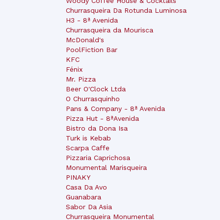
Woody Coffee House & Cocktails
Churrasqueira Da Rotunda Luminosa
H3 - 8ª Avenida
Churrasqueira da Mourisca
McDonald's
PoolFiction Bar
KFC
Fénix
Mr. Pizza
Beer O'Clock Ltda
O Churrasquinho
Pans & Company - 8ª Avenida
Pizza Hut - 8ªAvenida
Bistro da Dona Isa
Turk is Kebab
Scarpa Caffe
Pizzaria Caprichosa
Monumental Marisqueira
PINAKY
Casa Da Avo
Guanabara
Sabor Da Asia
Churrasqueira Monumental