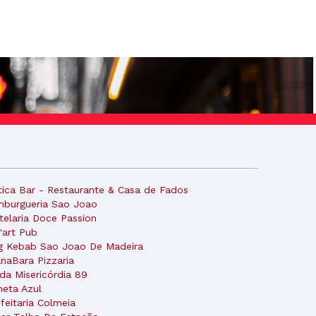
tica Bar - Restaurante & Casa de Fados
burgueria Sao Joao
telaria Doce Passion
'art Pub
g Kebab Sao Joao De Madeira
naBara Pizzaria
 da Misericórdia 89
neta Azul
feitaria Colmeia