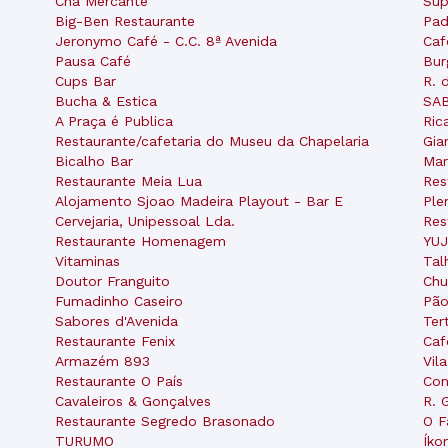
Chá Mercante
Sup
Big-Ben Restaurante
Pad
Jeronymo Café - C.C. 8ª Avenida
Caf
Pausa Café
Bur
Cups Bar
R. 
Bucha & Estica
SAB
A Praça é Publica
Ric
Restaurante/cafetaria do Museu da Chapelaria
Gia
Bicalho Bar
Mar
Restaurante Meia Lua
Res
Alojamento Sjoao Madeira Playout - Bar E
Ple
Cervejaria, Unipessoal Lda.
Res
Restaurante Homenagem
YUJ
Vitaminas
Tal
Doutor Franguito
Chu
Fumadinho Caseiro
Pão
Sabores d'Avenida
Ter
Restaurante Fenix
Caf
Armazém 893
Vil
Restaurante O País
Con
Cavaleiros & Gonçalves
R. 
Restaurante Segredo Brasonado
O F
TURUMO
Íko