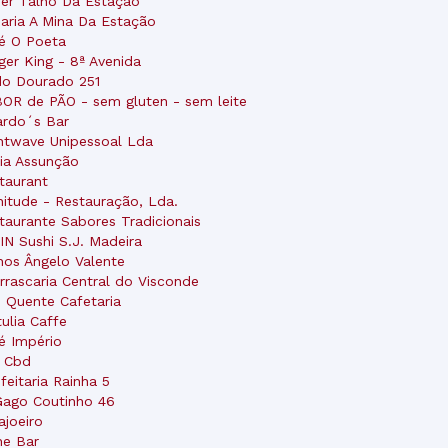
er Talho Da Estação
aria A Mina Da Estação
é O Poeta
ger King - 8ª Avenida
do Dourado 251
OR de PÃO - sem gluten - sem leite
ardo´s Bar
ntwave Unipessoal Lda
ia Assunção
taurant
nitude - Restauração, Lda.
taurante Sabores Tradicionais
IN Sushi S.J. Madeira
hos Ângelo Valente
rrascaria Central do Visconde
 Quente Cafetaria
tulia Caffe
é Império
a Cbd
feitaria Rainha 5
Gago Coutinho 46
ajoeiro
ne Bar