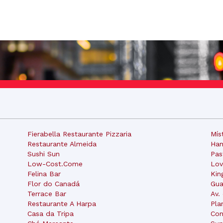
Fierabella Restaurante Pizzaria
Mís
Restaurante Almeida
Ham
Sushi Sun
Pas
Low-Cost.Come
Lov
Felina Bar
Kin
Flor do Canadá
Gua
Terrace Bar
Av.
Restaurante A Harpa
Pla
Casa da Tripa
Con