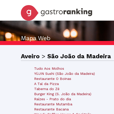
Mapa Web
Aveiro
>
São João da Madeira
Tudo Aos Molhos
YÜJIN Sushi (São João da Madeira)
Restaurante O Boinas
A Tal da Pizza
Taberna do Zé
Burger King (S. João da Madeira)
Raízes - Prato do dia
Restaurante Mutamba
Restaurante Bacana