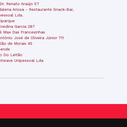
 Dr. Renato Araújo 57
alena Ariosa - Restaurante Snack-Bar,
pessoal Lda.
tiparque
Enedina Garcia 287
é Max Das Francesinhas
António José de Oliveira Júnior 711
Alão de Morais 45
pende
io Do Leitão
ntwave Unipessoal Lda