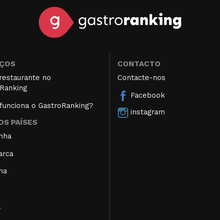
IÇOS
CONTACTO
restaurante no
Contacte-nos
Ranking
Facebook
unciona o GastroRanking?
instagram
S PAÍSES
nha
arca
ha
a