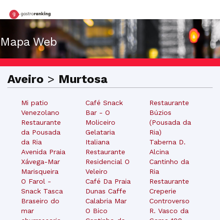
Mapa Web
Aveiro
>
Murtosa
Mi patio
Café Snack
Restaurante
Venezolano
Bar - O
Búzios
Restaurante
Moliceiro
(Pousada da
da Pousada
Gelataria
Ria)
da Ria
Italiana
Taberna D.
Avenida Praia
Restaurante
Alcina
Xávega-Mar
Residencial O
Cantinho da
Marisqueira
Veleiro
Ria
O Farol -
Café Da Praia
Restaurante
Snack Tasca
Dunas Caffe
Creperie
Braseiro do
Calabria Mar
Controverso
mar
O Bico
R. Vasco da