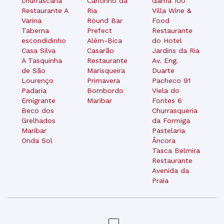
churrascaria
Cantinho da
Gama 100
Restaurante A
Ria
Villa Wine &
Varina
Round Bar
Food
Taberna
Prefect
Restaurante
escondidinho
Além-Bica
do Hotel
Casa Silva
Casarão
Jardins da Ria
A Tasquinha
Restaurante
Av. Eng.
de São
Marisqueira
Duarte
Lourenço
Primavera
Pacheco 91
Padaria
Bombordo
Viela do
Emigrante
Maribar
Fontes 6
Beco dos
Churrasqueria
Grelhados
da Formiga
Maribar
Pastelaria
Onda Sol
Âncora
Tasca Belmira
Restaurante
Avenida da
Praia