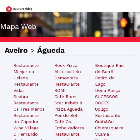
Mapa Web
Aveiro
>
Águeda
Restaurante
Rock Pizza
Boutique Pão
Manjar da
Alto-castelo
de Barrô
Helena
Democrata
Retiro do
Restaurante
Restaurante
Lago
Vidal
ROMI
Dona Pança
Seabra
Café Romi
SUCESSOS
Restaurante
Star Kebab &
DOCES
Os Tres Manos
Pizza Águeda
Up2go
Restaurante
Pôr do Sol
Restaurante
do Capador
Café Os
Grab&Go
Wine Village
Embaixadores
Churrasqueira
O Fernando
Restaurante
Vilama