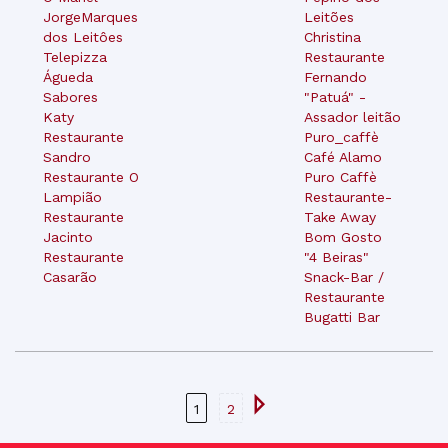
JorgeMarques
Leitões
dos Leitôes
Christina
Telepizza
Restaurante
Águeda
Fernando
Sabores
"Patuá" -
Katy
Assador leitão
Restaurante
Puro_caffè
Sandro
Café Alamo
Restaurante O
Puro Caffè
Lampião
Restaurante-
Restaurante
Take Away
Jacinto
Bom Gosto
Restaurante
"4 Beiras"
Casarão
Snack-Bar /
Restaurante
Bugatti Bar
1
2