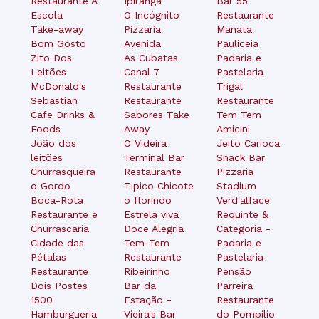
Restaurante A
Ipiranga
Bar 55
Escola
O Incógnito
Restaurante
Take-away
Pizzaria
Manata
Bom Gosto
Avenida
Pauliceia
Zito Dos
As Cubatas
Padaria e
Leitões
Canal 7
Pastelaria
McDonald's
Restaurante
Trigal
Sebastian
Restaurante
Restaurante
Cafe Drinks &
Sabores Take
Tem Tem
Foods
Away
Amicini
João dos
O Videira
Jeito Carioca
leitões
Terminal Bar
Snack Bar
Churrasqueira
Restaurante
Pizzaria
o Gordo
Tipico Chicote
Stadium
Boca-Rota
o florindo
Verd'alface
Restaurante e
Estrela viva
Requinte &
Churrascaria
Doce Alegria
Categoria -
Cidade das
Tem-Tem
Padaria e
Pétalas
Restaurante
Pastelaria
Restaurante
Ribeirinho
Pensão
Dois Postes
Bar da
Parreira
1500
Estação -
Restaurante
Hamburgueria
Vieira's Bar
do Pompílio