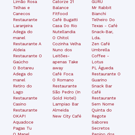
Limão Rosa
Catorze 21
GURU
Telhas e
Balance
Mr Rabbit
Canecos
Fitfood
Bianchi
Restaurante
Café Bugatti
Telheiro Do
Laranjeira
Casa Do Rio
Texas - Café
Adega do
Nutellandia
Snack-Bar,
manel
O Chitol
Lda.
Restaurante A
Cozinha Velha
Zen Café
Aldeia
Nuno dos
Umbrella
Restaurante O
Leitões-
Coffee -
Gaúcho
apenas Take
Lotus
O Botareu
away
PL Águeda
Adega do
Café Foca
Restaurante O
manel
O Romano
Guarino
Retiro do
Restaurante
Snack Bar
Lago
São Pedro (In
Café
Restaurante
Gold Hotel)
Restaurante
Casino
Lampiao Bar
Sem Nome
Restaurante
Almeida
Quinta do
OKAPI
New City Café
Regote
Aquadoce
Sabores
Pagas Tu
Secretos
O Manel
Pepino dos