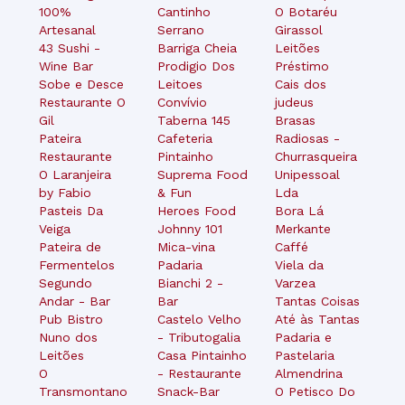
100%
Cantinho
O Botaréu
Artesanal
Serrano
Girassol
43 Sushi -
Barriga Cheia
Leitões
Wine Bar
Prodigio Dos
Préstimo
Sobe e Desce
Leitoes
Cais dos
Restaurante O
Convívio
judeus
Gil
Taberna 145
Brasas
Pateira
Cafeteria
Radiosas -
Restaurante
Pintainho
Churrasqueira
O Laranjeira
Suprema Food
Unipessoal
by Fabio
& Fun
Lda
Pasteis Da
Heroes Food
Bora Lá
Veiga
Johnny 101
Merkante
Pateira de
Mica-vina
Caffé
Fermentelos
Padaria
Viela da
Segundo
Bianchi 2 -
Varzea
Andar - Bar
Bar
Tantas Coisas
Pub Bistro
Castelo Velho
Até às Tantas
Nuno dos
- Tributogalia
Padaria e
Leitões
Casa Pintainho
Pastelaria
O
- Restaurante
Almendrina
Transmontano
Snack-Bar
O Petisco Do