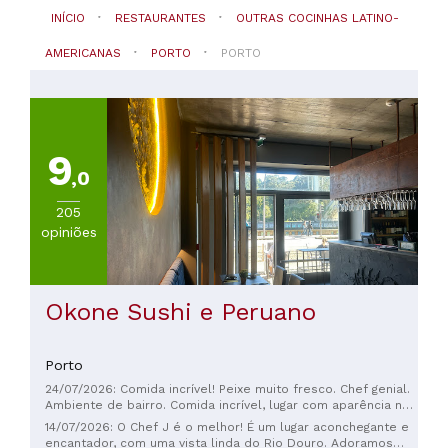
INÍCIO
RESTAURANTES
OUTRAS COCINHAS LATINO-
AMERICANAS
PORTO
PORTO
9
,0
205
opiniões
Okone Sushi e Peruano
Porto
24/07/2026: Comida incrível! Peixe muito fresco. Chef genial.
Ambiente de bairro. Comida incrível, lugar com aparência não
muito boa.
14/07/2026: O Chef J é o melhor! É um lugar aconchegante e
encantador, com uma vista linda do Rio Douro. Adoramos