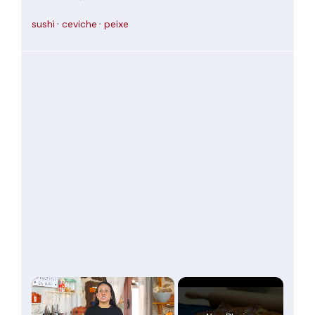
comer todos os pratos que o chef sugere. Somos sempre
muito bem tratados.
sushi
ceviche
peixe
×