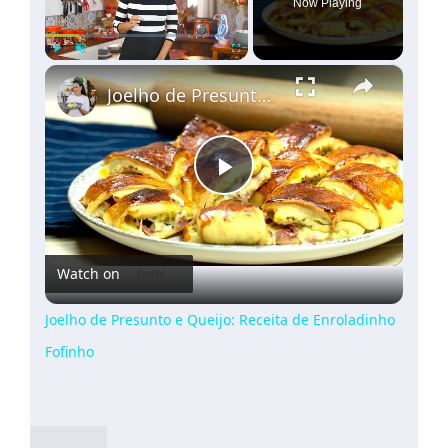
Now Playing
×
Play
Unmute
Fullscreen
Joelho de Presunto e Queijo: Receita de Enroladinho Fofinho
Play
Video
Watch on
Joelho de Presunto e Queijo: Receita de Enroladinho
Fofinho