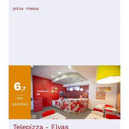
pedido, passados 5/10min finalmente chegou uma pessoa
para receber o nosso pedido, depois de fazer o pedido
pizza
massa
esperamos 40min e chegou-nos uma pizza completamente
mal cozinhada, e sem sabor. Não consigo entender esta
demora toda visto que só estávamos nós e outra mesa de
umas 4 pessoas. Sugestão para o futuro: Nunca pode haver
so uma pessoa a receber pedidos e na cozinha, porque
nenhuma das coisas fica bem feita.
6
,7
104
opiniões
Telepizza - Elvas