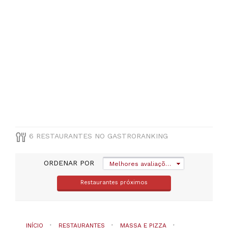
TIPO
DE
COZINHA
Massa
e
Pizza
PREÇOS
Menos
de
6 RESTAURANTES NO GASTRORANKING
20€
(
3
)
ORDENAR POR
Melhores avaliações
De
20
Restaurantes próximos
a
30€
(
1
)
INÍCIO
RESTAURANTES
MASSA E PIZZA