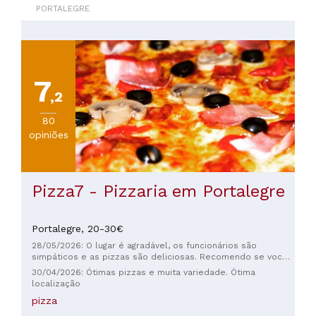
PORTALEGRE
7
,2
80
opiniões
Pizza7 - Pizzaria em Portalegre
Portalegre,
20-30€
28/05/2026: O lugar é agradável, os funcionários são
simpáticos e as pizzas são deliciosas. Recomendo se você
estiver na região; é uma ótima opção para jantar.
30/04/2026: Ótimas pizzas e muita variedade. Ótima
localização
pizza