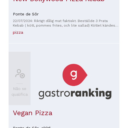
Ponte de Sôr
22/07/2024: Riktigt dålig mat faktiskt. Beställde 3 Prata
Kebab ( kött, pommes frites, och lite sallad) Köttet kändes
mer kokt än grillat vilket resulterade i en mjuk smaklös
pizza
struktur. Pommes frites var till att börja med friterade för
kort tid när de väl var tillagade. Tyvärr var tillagningen gjord
före de 10 minuter jag väntade på maten för takeaway de var
kalla och korniga i konsistensen. Salladen var inte dålig men
mat blir inte bra bara för att det inte är dåligt. Ta en Pizza på
Pizza do Francês 100 meter längre ner på gatan. Då blir ni
garanterat nöjda.
Não se
qualifica
Vegan Pizza