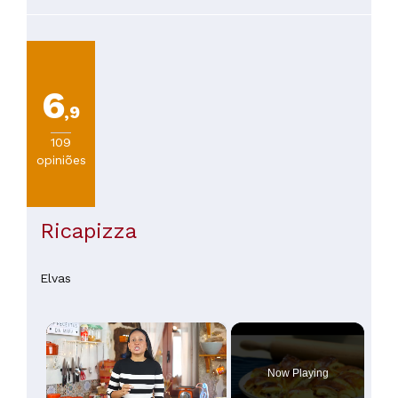
6
,9
109
opiniões
Ricapizza
Elvas
×
Now Playing