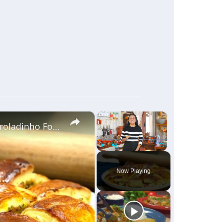
×
×
Joelho de Presunto e Queijo: Receita de Enroladinho Fofinho
Play
Unmute
Fullscreen
Now Playing