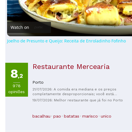
Video
Watch on
Joelho de Presunto e Queijo: Receita de Enroladinho Fofinho
Restaurante Mercearia
8
,2
Porto
978
21/07/2026: A comida era mediana e os preços
opiniões
completamente desproporcionais; você está
pagando pela armadilha para turistas de comer à
19/07/2026: Melhor restaurante que já foi no Porto
beira do rio em uma das áreas mais bonitas do
Porto. Eu não recomendaria.
bacalhau
pao
batatas
marisco
unico