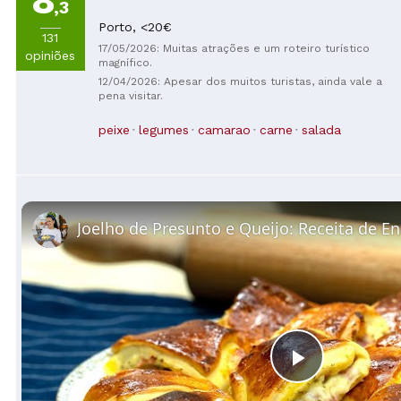
8
,3
Porto,
<20€
131
17/05/2026: Muitas atrações e um roteiro turístico
opiniões
magnífico.
12/04/2026: Apesar dos muitos turistas, ainda vale a
pena visitar.
peixe
legumes
camarao
carne
salada
Play