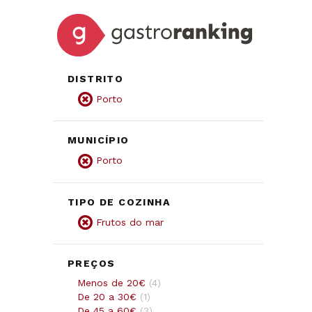
DISTRITO
Porto
MUNICÍPIO
Porto
TIPO DE COZINHA
Frutos do mar
PREÇOS
Menos de 20€
(
4
)
De 20 a 30€
(
1
)
De 45 a 60€
(
3
)