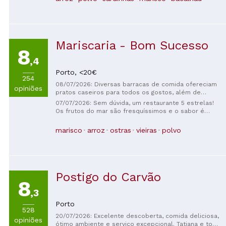
espetacular.
Mariscaria - Bom Sucesso
8
,4
Porto,
<20€
254
08/07/2026: Diversas barracas de comida ofereciam
opiniões
pratos caseiros para todos os gostos, além de
bebidas alcoólicas (para serem consumidas com
07/07/2026: Sem dúvida, um restaurante 5 estrelas!
moderação): vinhos, cervejas e coquetéis. Comi
Os frutos do mar são fresquíssimos e o sabor é
muito bem lá.
incrível! Os funcionários também são muito
simpáticos. Minha principal recomendação se você
marisco
arroz
ostras
vieiras
polvo
visitar o Porto!
Postigo do Carvão
8
,3
Porto
528
20/07/2026: Excelente descoberta, comida deliciosa,
opiniões
ótimo ambiente e serviço excepcional. Tatiana e toda