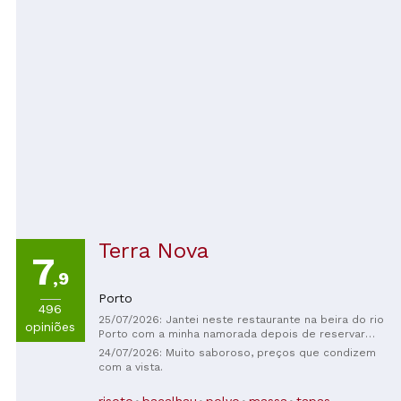
quero voltar aqui. Parecia um restaurante típico de
área turística.
Terra Nova
7
,9
Porto
496
25/07/2026: Jantei neste restaurante na beira do rio
opiniões
Porto com a minha namorada depois de reservar
pelo site, devido à grande procura. O lugar é muito
24/07/2026: Muito saboroso, preços que condizem
agradável e acolhedor, assim como a senhora que
com a vista.
nos acompanhou até a nossa mesa. Gostamos dos
pratos que escolhemos no geral, mas eles não nos