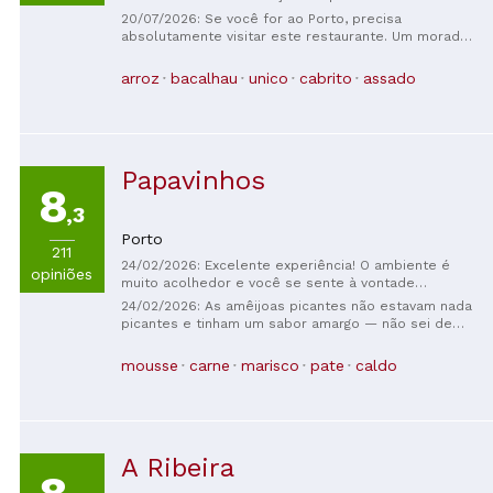
a equipe são excelentes profissionais.
20/07/2026: Se você for ao Porto, precisa
absolutamente visitar este restaurante. Um morador
local o recomendou e, por coincidência, o guia
turístico também. Naturalmente, tudo estava
arroz
bacalhau
unico
cabrito
assado
absolutamente delicioso e a garçonete, Joana, foi
uma das melhores que já conhecemos. É
maravilhoso estar de férias e receber um
atendimento tão simpático. Continuem assim!
Papavinhos
8
,3
Porto
211
24/02/2026: Excelente experiência! O ambiente é
opiniões
muito acolhedor e você se sente à vontade
imediatamente. O garçom foi incrivelmente gentil,
24/02/2026: As amêijoas picantes não estavam nada
sorridente e atencioso, o que tornou a experiência
picantes e tinham um sabor amargo — não sei de
ainda mais agradável. Recomendo muito e voltarei
qual ingrediente veio. Além disso, não estavam bem
com prazer.
limpas, ainda tinham areia. Fiquei muito
mousse
carne
marisco
pate
caldo
dececionado(a). A sopa de marisco estava razoável.
A Ribeira