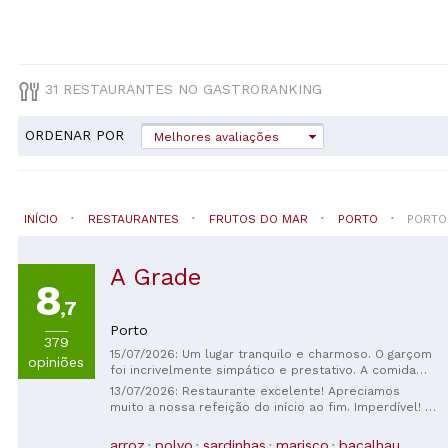
31 RESTAURANTES NO GASTRORANKING
ORDENAR POR
Melhores avaliações
INÍCIO
RESTAURANTES
FRUTOS DO MAR
PORTO
PORTO
A Grade
8
,7
Porto
379
15/07/2026: Um lugar tranquilo e charmoso. O garçom
opiniões
foi incrivelmente simpático e prestativo. A comida
estava deliciosa; pedimos salada portuguesa,
13/07/2026: Restaurante excelente! Apreciamos
bolinhos de bacalhau e bacalhau assado com
muito a nossa refeição do início ao fim. Imperdível! O
legumes. Um copo de vinho da casa e uma garrafa de
serviço foi rápido, atencioso e simpático. Uma
água. Ah, e uma torta de limão que estava
descoberta maravilhosa!
arroz
polvo
sardinhas
marisco
bacalhau