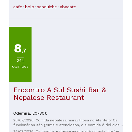
Chocolate quente e bolo banoffee - 5*
cafe
bolo
sanduiche
abacate
8
,7
244
opiniões
Encontro A Sul Sushi Bar &
Nepalese Restaurant
Odemira,
20-30€
26/07/2026: Comida nepalesa maravilhosa no Alentejo! Os
funcionários são gentis e atenciosos, e a comida é deliciosa.
Definitivamente recomendo se você estiver em Zambujeira!
26/07/2026: Os momos estavam incríveis! A comida chegou