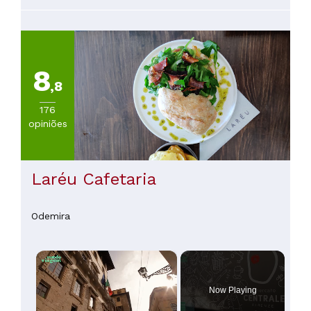
bem servidas, tudo a preços super em conta. O espaço tem
uma decoração linda e acolhedora e o Adip e a sua família
são de uma extrema simpatia, fazendo-nos sentir em casa.
Recomendo vivamente a quem estiver na zona!
8
,8
176
opiniões
Laréu Cafetaria
Odemira
×
Now Playing