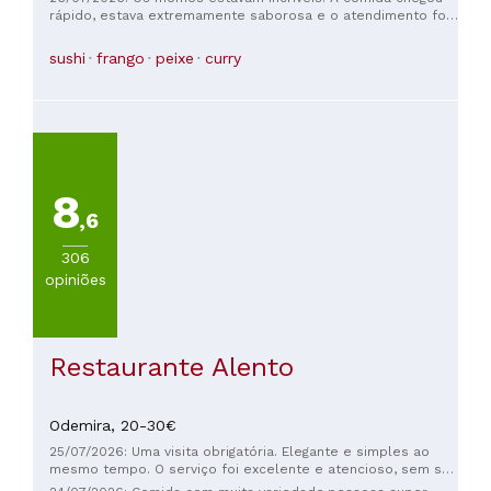
:)
rápido, estava extremamente saborosa e o atendimento foi
ótimo! Só tenho elogios para este restaurante! Adoraria
voltar!
sushi
frango
peixe
curry
8
,6
306
opiniões
Restaurante Alento
Odemira,
20-30€
25/07/2026: Uma visita obrigatória. Elegante e simples ao
mesmo tempo. O serviço foi excelente e atencioso, sem ser
intrusivo. Cozinha local de primeira qualidade;