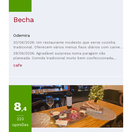
Becha
Odemira
30/06/2026: Um restaurante modesto que serve cozinha
tradicional. Oferecem vários menus fixos diários com carne
e peixe, sobremesa e bebida. O serviço e a simpatia do
29/06/2026: Agradável surpresa numa paragem não
anfitrião são excelentes, com atenção rápida, cordial e
planeada. Comida tradicional muito bem confeccionada,
calorosa. Um local altamente recomendado para uma pausa
atendimento rápido e pratos económicos durante a semana.
cafe
para o almoço. Não chegue muito tarde, pois o menu tende a
Recomendo.
ser limitado.
8
,4
223
opiniões