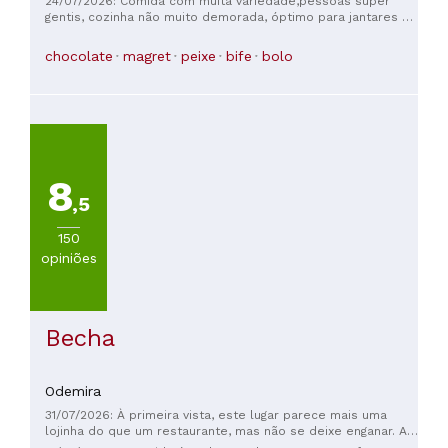
24/07/2026: Comida com muita variedade,pessoas super
experimentamos três pratos, todos excepcionais: mexilhões,
gentis, cozinha não muito demorada, óptimo para jantares ou
bacalhau e curry de camarão ao estilo tailandês. Trouxeram-
almoços de família! Preços asesiveis
nos um delicioso pão assado com azeite e alho — uma
chocolate
magret
peixe
bife
bolo
agradável surpresa. Uma relação custo-benefício imbatível.
8
,5
150
opiniões
Becha
Odemira
31/07/2026: À primeira vista, este lugar parece mais uma
lojinha do que um restaurante, mas não se deixe enganar. A
comida e o dono foram uma grata surpresa. Eles oferecem