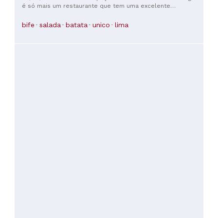
é só mais um restaurante que tem uma excelente
decoração e muito procurado pela sua história, nada mais.
Pelo valor que se paga pela experiência muito fica aquém.
bife
salada
batata
unico
lima