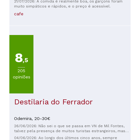
21/07/2026: A comida é realmente boa, os garçons foram
pratos especiais do dia, e nós pedimos o porco com
muito simpáticos e rápidos, e o preço é acessível.
cogumelos e o frango — ambos estavam absolutamente
cafe
deliciosos. Tudo era fresco, caseiro e cheio de sabor.
Definitivamente vale a pena uma visita se você estiver na
região. Altamente recomendado!
8
,5
205
opiniões
Destilaria do Ferrador
Odemira,
20-30€
26/06/2026: Não sei o que se passa em VN de Mil Fontes,
talvez pela presença de muitos turistas estrangeiros, mas
os preços são exagerados e abusivos. Pedimos ovos
04/06/2026: Ao longo dos últimos cinco anos, sempre