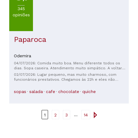
345
opiniões
Paparoca
Odemira
04/07/2026: Comida muito boa. Menu diferente todos os
dias. Sopa caseira. Atendimento muito simpático. A voltar....
02/07/2026: Lugar pequeno, mas muito charmoso, com
funcionários prestativos. Chegamos às 22h e eles não
tiveram problema nenhum em nos atender imediatamente.
Pedimos o arroz de polvo, que foi recomendado, e estava
sopas
salada
cafe
chocolate
quiche
delicioso! Obrigado!!!
...
1
2
3
14