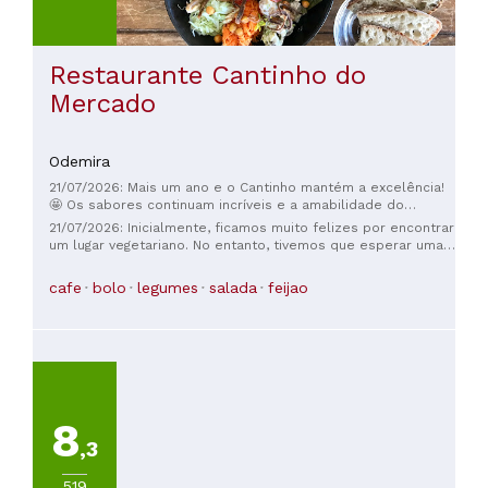
Restaurante Cantinho do
Mercado
Odemira
21/07/2026: Mais um ano e o Cantinho mantém a excelência!
🤩 Os sabores continuam incríveis e a amabilidade do
atendimento é impecável. 💖 Comemos muito bem, como
21/07/2026: Inicialmente, ficamos muito felizes por encontrar
sempre, com a mesma qualidade de anos. 🍔🥗 Obrigada
um lugar vegetariano. No entanto, tivemos que esperar uma
Nuno (cozinheiro e dono) por mais uma refeição deliciosa!
hora por uma salada de falafel e enchiladas (e havia apenas
quatro adultos e uma criança quando chegamos). Quando a
cafe
bolo
legumes
salada
feijao
comida chegou, foi bem decepcionante: os falafels estavam
densos e pesados, a salada coberta com um molho
estranhamente doce e o recheio das enchiladas tinha gosto
de feijão cozido na própria água com milho e alguns
temperos.
8
,3
519