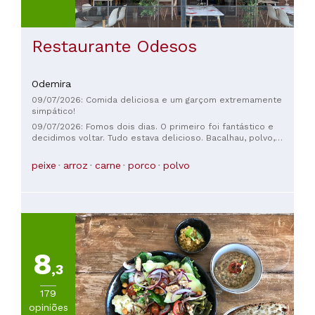
Restaurante Odesos
Odemira
09/07/2026: Comida deliciosa e um garçom extremamente
simpático!
09/07/2026: Fomos dois dias. O primeiro foi fantástico e
decidimos voltar. Tudo estava delicioso. Bacalhau, polvo,
arroz com frutos do mar… excelente qualidade e um bom
preço.
peixe
arroz
carne
porco
polvo
8
,3
179
opiniões