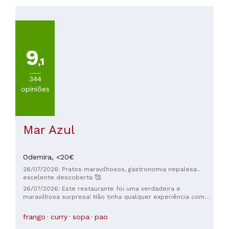
a
30€
(
18
)
De
30
9
a
,1
45€
(
8
)
344
De
opiniões
45
a
60€
Mar Azul
(
2
)
Odemira,
<20€
28/07/2026: Pratos maravilhosos, gastronomia nepalesa..
excelente descoberta 🥰
26/07/2026: Este restaurante foi uma verdadeira e
maravilhosa surpresa! Não tinha qualquer experiência com
comida nepalesa e indiana, mas na primeira visita gostei
tanto que acabei por voltar mais vezes. A comida é
frango
curry
sopa
pao
absolutamente maravilhosa, cheia de sabor e com doses