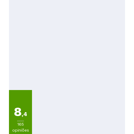
8
,4
165
opiniões