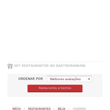
cocinhas
européias
(
19
)
Portuguesa
(
17
)
Mediterraneo
(
14
)
Otras
cocinhas
(
14
)
VER
TODAS
207 RESTAURANTES NO GASTRORANKING
PREÇOS
ORDENAR POR
Melhores avaliações
Menos
Restaurantes próximos
de
20€
(
14
)
De
20
INÍCIO
RESTAURANTES
BEJA
ODEMIRA