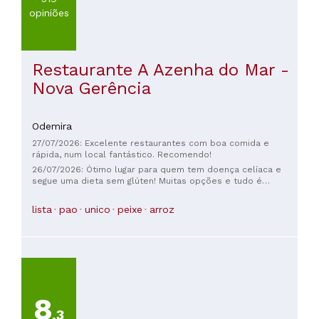
opiniões
Restaurante A Azenha do Mar -
Nova Gerência
Odemira
27/07/2026: Excelente restaurantes com boa comida e
rápida, num local fantástico. Recomendo!
26/07/2026: Ótimo lugar para quem tem doença celíaca e
segue uma dieta sem glúten! Muitas opções e tudo é
delicioso. A única coisa que seria realmente útil é se o
cardápio indicasse claramente quais pratos são sem glúten,
lista
pao
unico
peixe
arroz
para facilitar a escolha.
8
,3