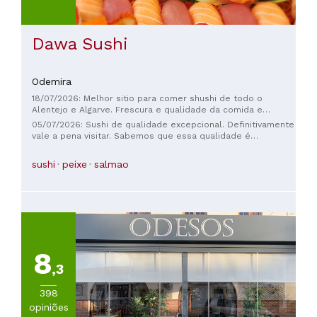
Dawa Sushi
Odemira
18/07/2026: Melhor sitio para comer shushi de todo o
Alentejo e Algarve. Frescura e qualidade da comida e
simpatia de todo o staff
05/07/2026: Sushi de qualidade excepcional. Definitivamente
vale a pena visitar. Sabemos que essa qualidade é
encontrada na Alemanha por um preço duas vezes maior.
Dois menus fixos, entradas generosas e bebidas por menos
sushi
peixe
salmao
de €50 são imbatíveis. Custo-benefício: 10 de 10. Os
proprietários são do Nepal e muito simpáticos.
8
,3
398
opiniões