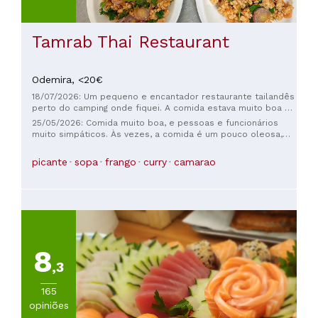
Tamrab Thai Restaurant
Odemira,
<20€
18/07/2026: Um pequeno e encantador restaurante tailandês
perto do camping onde fiquei. A comida estava muito boa e
com uma apresentação impecável.
25/05/2026: Comida muito boa, e pessoas e funcionários
muito simpáticos. Às vezes, a comida é um pouco oleosa,
mas mesmo assim é muito boa. Eles aceitam reservas, têm
serviço de entrega e tudo mais. Recomendo sem dúvida!
picante
sopa
frango
curry
camarao
8
,3
165
opiniões