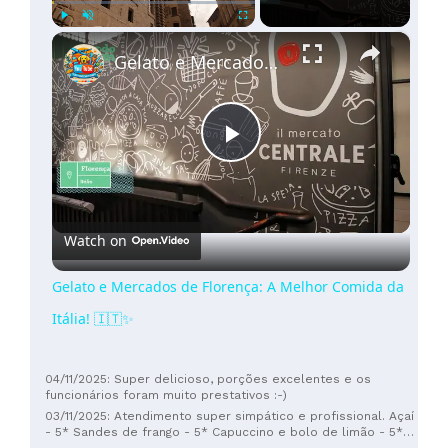
×
Play
Unmute
Fullscreen
Gelato e Mercados de Florença: A Melhor Comida da Itália! 🇮🇹✨
Play
Video
Watch on
Gelato e Mercados de Florença: A Melhor Comida da
Itália! 🇮🇹✨
04/11/2025: Super delicioso, porções excelentes e os
funcionários foram muito prestativos :-)
03/11/2025: Atendimento super simpático e profissional. Açaí
- 5* Sandes de frango - 5* Capuccino e bolo de limão - 5*