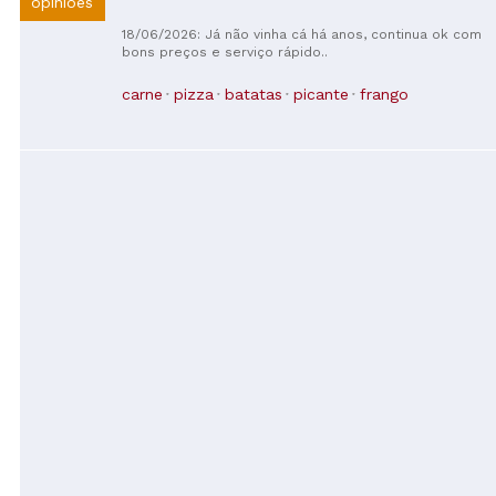
opiniões
18/06/2026: Já não vinha cá há anos, continua ok com
bons preços e serviço rápido..
carne
pizza
batatas
picante
frango