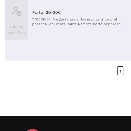
Porto,
20-30€
11/06/2024: Me gustaría dar las gracias a todo el
personal del restaurante Namete Porto nepelese.
Não se
Comida increíble, buen personal. Muy buena
qualifica
experiencia y servicio agradable y acogedor. He
disfrutado de mi tiempo y la comida. Me han hecho
sentir cómodo.
1