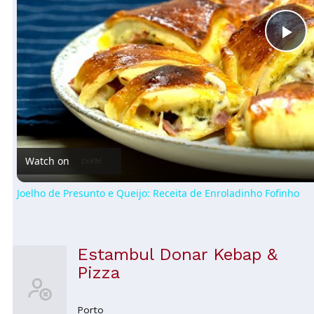
Pl
Vi
Watch on
Joelho de Presunto e Queijo: Receita de Enroladinho Fofinho
Estambul Donar Kebap &
Pizza
Porto