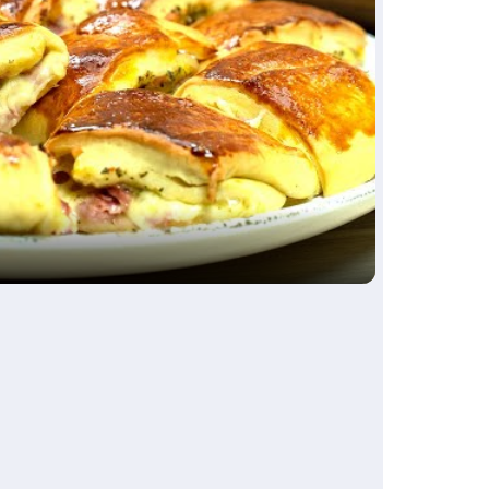
ay
deo