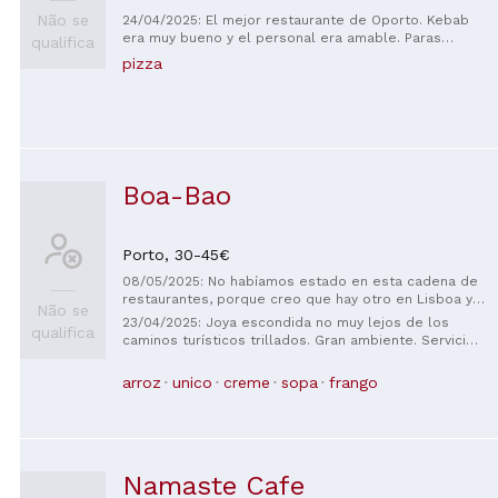
Não se
24/04/2025: El mejor restaurante de Oporto. Kebab
era muy bueno y el personal era amable. Paras
qualifica
ravintola Portossa. Kebab maukasta ja hyvää.
pizza
Henkilökunta aivan mahtavaa.
Boa-Bao
Porto,
30-45€
08/05/2025: No habíamos estado en esta cadena de
restaurantes, porque creo que hay otro en Lisboa y
Não se
otro en Barcelona. Nos ha parecido un restaurante
23/04/2025: Joya escondida no muy lejos de los
qualifica
con una decoración muy chula, y la comida tipo
caminos turísticos trillados. Gran ambiente. Servicio
oriental muy original y estaba todo muy rico.
rápido y un personal de camareros bien informado y
Ambiente muy joven y muy animado. Destacar la
amable. Si usted tiene alguna alergia alimentaria este
arroz
unico
creme
sopa
frango
atención de la camarera una chica que era africana
es un gran lugar para ir.
muy amable. Estuvimos muy a gusto.
Namaste Cafe