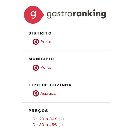
DISTRITO
Porto
MUNICÍPIO
Porto
TIPO DE COZINHA
Asiática
PREÇOS
De 20 a 30€
(
2
)
De 30 a 45€
(
1
)