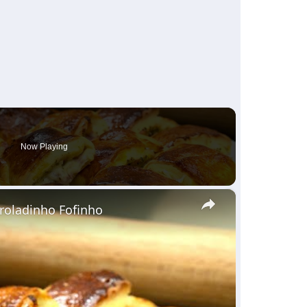
Now Playing
×
nroladinho Fofinho