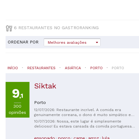
6 RESTAURANTES NO GASTRORANKING
ORDENAR POR
Melhores avaliações
INÍCIO
RESTAURANTES
ASIÁTICA
PORTO
PORTO
Siktak
9
,1
Porto
300
12/07/2026: Restaurante incrível. A comida era
opiniões
genuinamente coreana, o dono é muito simpático e
conversou conosco! Foi uma ótima experiência,
10/07/2026: Nossa, este lugar é simplesmente
recomendo 100%.
delicioso! Eu estava cansada da comida portuguesa
gordurosa e do arroz com frutos do mar, então vim
aqui em busca de algo apimentado, e você precisa
ensopado
porco
carne
arroz
lula