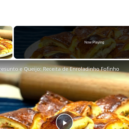
×
Now Playing
 Video
resunto e Queijo: Receita de Enroladinho Fofinho