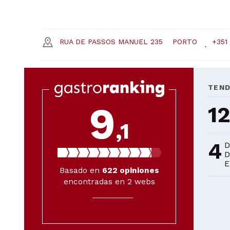
RUA DE PASSOS MANUEL 235
PORTO
+351
TEND
9
1
,1
4
D
D
E
Basado en
622
opiniones
encontradas en 2 webs