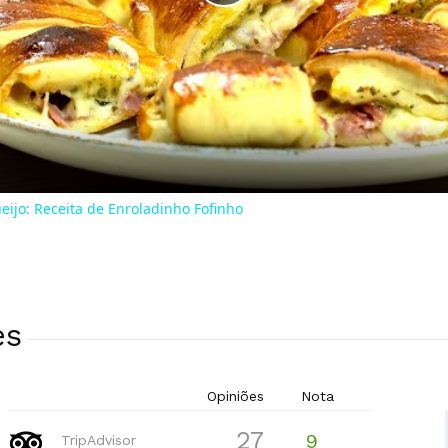
Play
Video
eijo: Receita de Enroladinho Fofinho
es
Opiniões
Nota
27
9
TripAdvisor