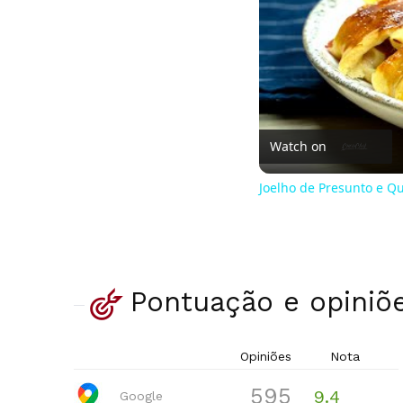
Watch on
Joelho de Presunto e Qu
Pontuação e opiniõ
Opiniões
Nota
595
9.4
Google