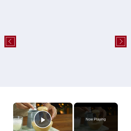
×
Now Playing
Play Video