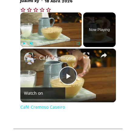
jualmi xy
18 Abril 2026
×
Now Playing
×
Play
Unmute
Fullscreen
Café Cremoso Caseiro
Play
Watch on
Video
Café Cremoso Caseiro