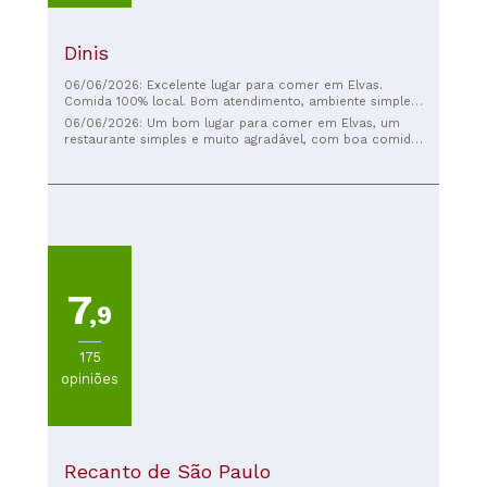
Dinis
06/06/2026: Excelente lugar para comer em Elvas.
Comida 100% local. Bom atendimento, ambiente simples
e agradável. Comida boa.
06/06/2026: Um bom lugar para comer em Elvas, um
restaurante simples e muito agradável, com boa comida
e um bom vinho da casa. Boas sobremesas.
7
,9
175
opiniões
Recanto de São Paulo