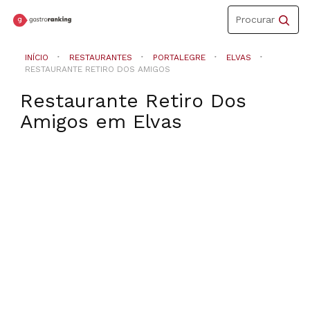
Toggle
Procurar
navigation
INÍCIO
RESTAURANTES
PORTALEGRE
ELVAS
RESTAURANTE RETIRO DOS AMIGOS
Restaurante Retiro Dos
Amigos
em
Elvas