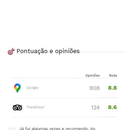
Pontuação e opiniões
Opiniões
Nota
8.8
908
Google
8.6
124
TripAdvisor
Já fui algumas vezes e recomendo. Ao