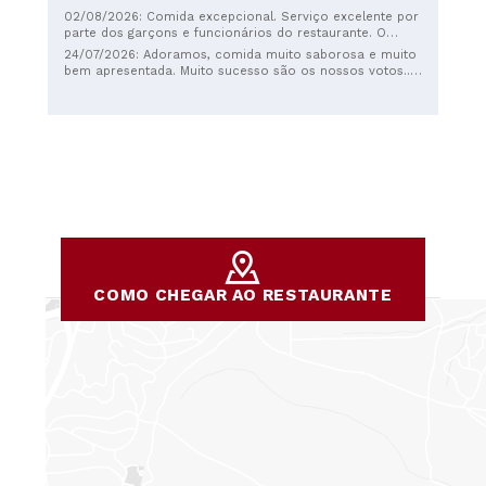
02/08/2026: Comida excepcional. Serviço excelente por
parte dos garçons e funcionários do restaurante. O
arroz estava soberbo, nota 10. Preço razoável. Com
24/07/2026: Adoramos, comida muito saborosa e muito
certeza voltarei.
bem apresentada. Muito sucesso são os nossos votos...
direto de Viana do Castelo
COMO CHEGAR AO RESTAURANTE