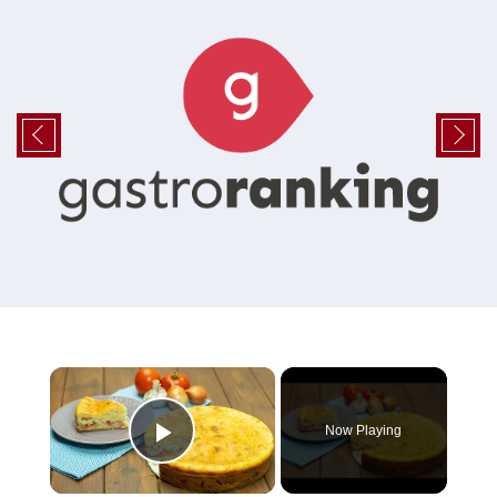
×
Now Playing
Play Video