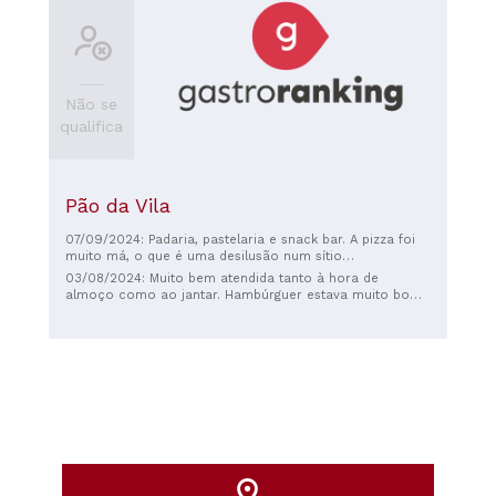
Não se
qualifica
Pão da Vila
07/09/2024: Padaria, pastelaria e snack bar. A pizza foi
muito má, o que é uma desilusão num sítio
especializado em pão. A sopa estava boa, mas veio fria.
03/08/2024: Muito bem atendida tanto à hora de
Bons ovos rotos. Boas queijadas
almoço como ao jantar. Hambúrguer estava muito bom
e a pizza também! Funcionários simpáticos e
atenciosos.