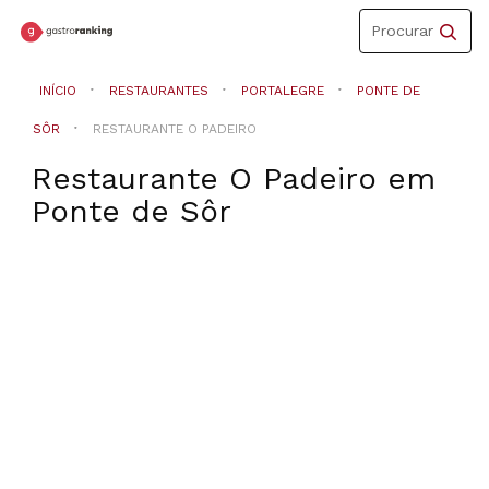
Toggle
Procurar
navigation
INÍCIO
RESTAURANTES
PORTALEGRE
PONTE DE
SÔR
RESTAURANTE O PADEIRO
Restaurante O Padeiro
em
Ponte de Sôr