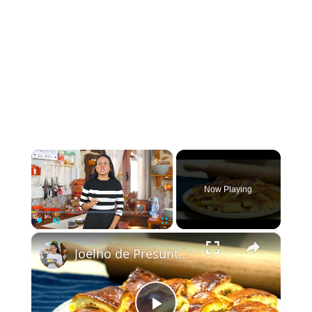
×
Now Playing
×
Play
Unmute
Fullscreen
Joelho de Presunto e Queijo: Receita de Enroladinho Fofinho