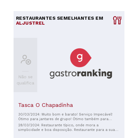
RESTAURANTES SEMELHANTES EM
ALJUSTREL
Não se
qualifica
Tasca O Chapadinha
30/03/2024: Muito bom e barato! Serviço Impecável!
Ótimo para jantares de grupo! Ótimo também para
comer diariamente. Caso esteja à procura de um
28/03/2024: Restaurante típico, onde mora a
restaurante para comer rápido, bem e barato sem
simplicidade e boa disposição. Restaurante para a sua
dúvida que vai ser a escolha certa. Se quiser algo mais
refeição sem grandes mordomias. Se queres um local
“requintado”, talvez não seja a melhor opção. Sou