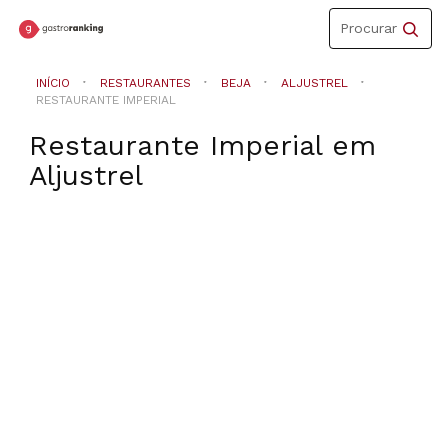
Toggle
Procurar
navigation
INÍCIO
RESTAURANTES
BEJA
ALJUSTREL
RESTAURANTE IMPERIAL
Restaurante Imperial
em
Aljustrel