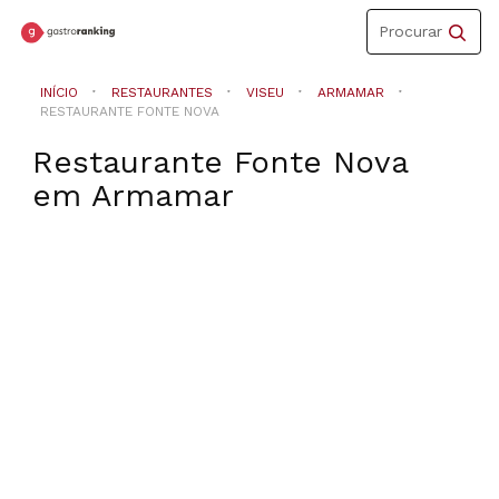
Toggle
Procurar
navigation
INÍCIO
RESTAURANTES
VISEU
ARMAMAR
RESTAURANTE FONTE NOVA
Restaurante Fonte Nova
em
Armamar