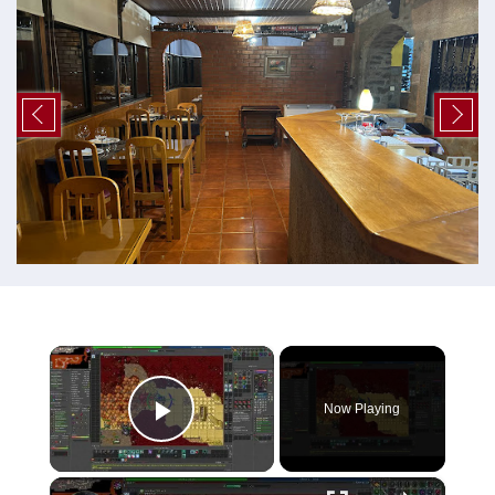
×
Now Playing
Play Video
×