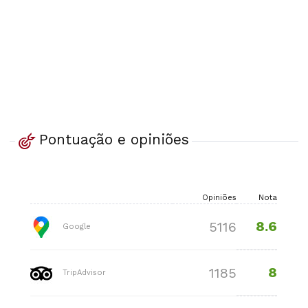
Pontuação e opiniões
Opiniões
Nota
8.6
5116
Google
8
1185
TripAdvisor