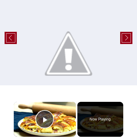
×
Now Playing
Play Video