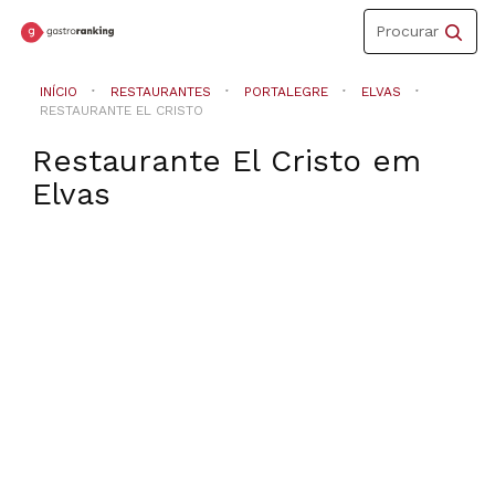
Toggle
Procurar
navigation
INÍCIO
RESTAURANTES
PORTALEGRE
ELVAS
RESTAURANTE EL CRISTO
Restaurante El Cristo
em
Elvas