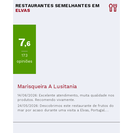
RESTAURANTES SEMELHANTES EM
ELVAS
7
,6
173
opiniões
Marisqueira A Lusitania
14/06/2026: Excelente atendimento, muita qualidade nos
produtos. Recomendo vivamente.
24/05/2026: Descobrimos este restaurante de frutos do
mar por acaso durante uma visita a Elvas, Portugal.
Adoramos os pratos. Serviram-nos camarões cozidos e
uma salada como entrada, seguidos de pedaços de
pollock fresco e um delicioso arroz com frutos do mar
incrivelmente saboroso. Vale muito a pena a viagem até
este lugar e passar momentos agradáveis ​​lá. O serviço