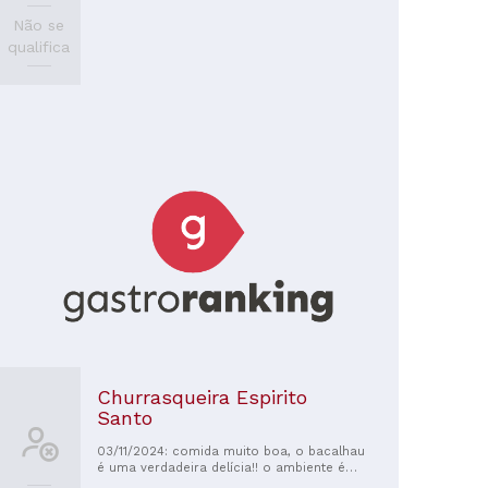
Não se
qualifica
Churrasqueira Espirito
Santo
03/11/2024: comida muito boa, o bacalhau
é uma verdadeira delícia!! o ambiente é
acolhedor e o staff super atencioso! os