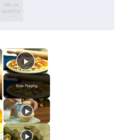
chefs são muito simpáticos!
Não se
qualifica
×
×
Play Video
Now Playing