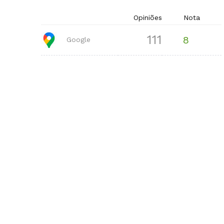
Opiniões
Nota
111
8
Google