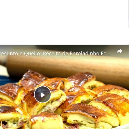
Joelho de Presunto e Queijo: Receita de Enroladinho Fofinho
Play
Video