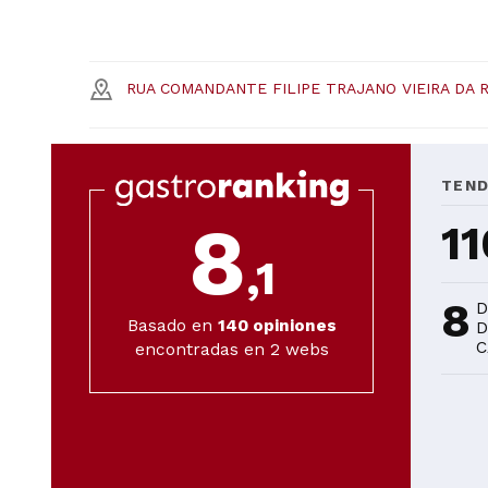
RUA COMANDANTE FILIPE TRAJANO VIEIRA DA 
TEND
8
11
,1
8
D
Basado en
140
opiniones
D
C
encontradas en 2 webs