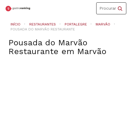
Toggle
Procurar
navigation
INÍCIO
RESTAURANTES
PORTALEGRE
MARVÃO
POUSADA DO MARVÃO RESTAURANTE
Pousada do Marvão
Restaurante
em
Marvão