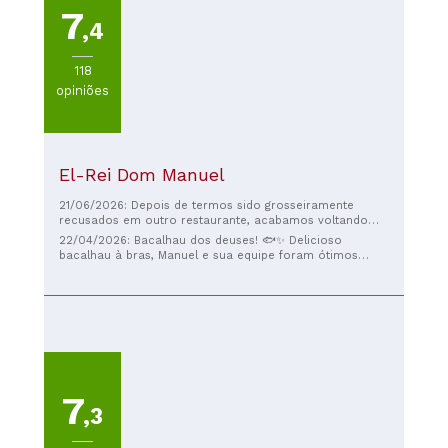
7
,4
118
opiniões
El-Rei Dom Manuel
21/06/2026: Depois de termos sido grosseiramente
recusados ​​em outro restaurante, acabamos voltando
para Marvão. Os sorrisos que nos receberam no Dom
22/04/2026: Bacalhau dos deuses! 🐟✨️ Delicioso
Manuel foram muito bem-vindos e tivemos um jantar
bacalhau à bras, Manuel e sua equipe foram ótimos
delicioso. Vindo dos EUA, achamos que o custo-
anfitriões. Vou sonhar com esse bacalhau esta noite!
benefício da comida que pedimos foi excelente. Meu
marido elogiou muito o porco preto! Tudo estava muito
bom e praticamente limpamos todos os pratos.
7
,3