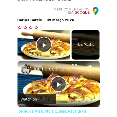
apesar de sua bela localização.
MAIS COMENTÁRIOS
EM
GOOGLE
.
Carlos García
09 Março 2026
×
Now Playing
Play Video
×
Joelho de Presunto e Queijo: Receita de Enroladinho Fofinho
Play
Watch on
Video
Joelho de Presunto e Queijo: Receita de