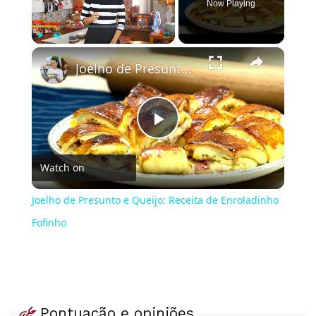
Now Playing
×
Play
Unmute
Fullscreen
Joelho de Presunto e Queijo: Receita de Enroladinho Fofinho
Play
Watch on
Video
Joelho de Presunto e Queijo: Receita de Enroladinho
Fofinho
Pontuação e opiniões