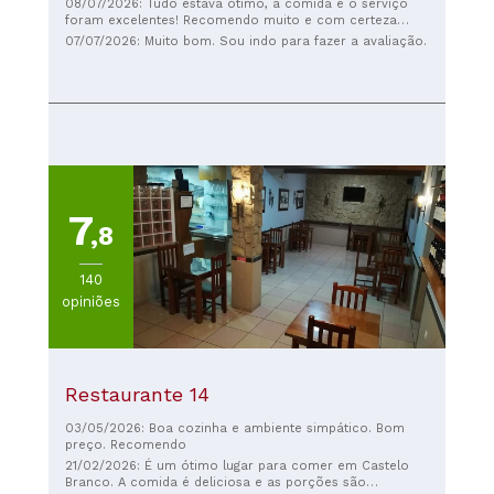
08/07/2026: Tudo estava ótimo, a comida e o serviço
foram excelentes! Recomendo muito e com certeza
voltarei.
07/07/2026: Muito bom. Sou indo para fazer a avaliação.
7
,8
140
opiniões
Restaurante 14
03/05/2026: Boa cozinha e ambiente simpático. Bom
preço. Recomendo
21/02/2026: É um ótimo lugar para comer em Castelo
Branco. A comida é deliciosa e as porções são