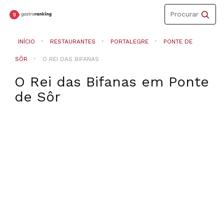
Toggle
Procurar
navigation
INÍCIO
RESTAURANTES
PORTALEGRE
PONTE DE
SÔR
O REI DAS BIFANAS
O Rei das Bifanas
em
Ponte
de Sôr