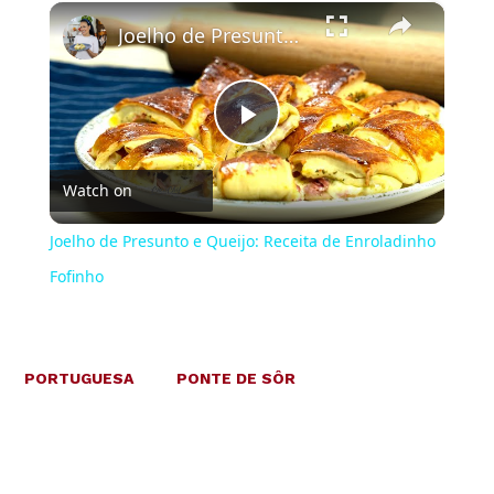
×
Play
Unmute
Fullscreen
Joelho de Presunto e Queijo: Receita de Enroladinho Fofinho
Play
Watch on
Video
Joelho de Presunto e Queijo: Receita de Enroladinho
Fofinho
PORTUGUESA
PONTE DE SÔR