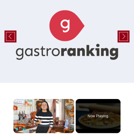
×
Now Playing