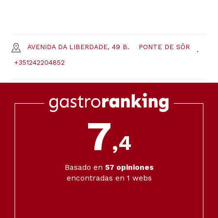
AVENIDA DA LIBERDADE, 49 B.
PONTE DE SÔR
+351242204852
7
,4
Basado en
57
opiniones
encontradas en 1 webs