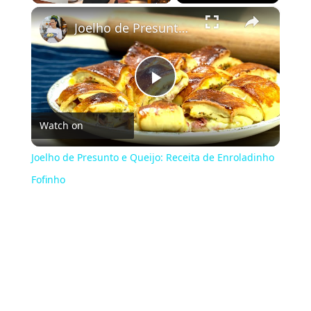
×
Play
Unmute
Fullscreen
Joelho de Presunto e Queijo: Receita de Enroladinho Fofinho
Play
Watch on
Video
Joelho de Presunto e Queijo: Receita de Enroladinho
Fofinho