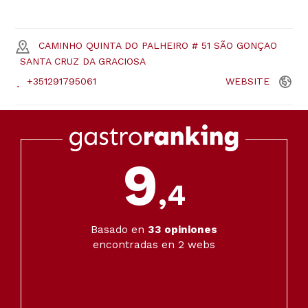
CAMINHO QUINTA DO PALHEIRO # 51 SÃO GONÇAO
SANTA CRUZ DA GRACIOSA
+351291795061
WEBSITE
9
,4
Basado en
33
opiniones
encontradas en 2 webs