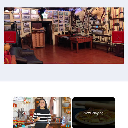
×
Now Playing