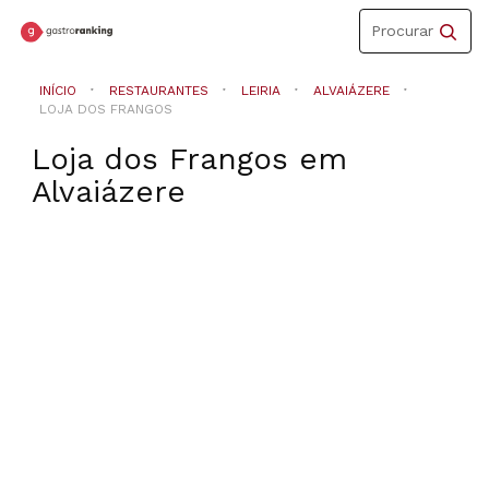
Toggle
Procurar
navigation
INÍCIO
RESTAURANTES
LEIRIA
ALVAIÁZERE
LOJA DOS FRANGOS
Loja dos Frangos
em
Alvaiázere