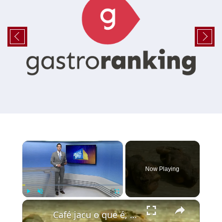
×
Now Playing
×
Play
Unmute
Fullscreen
Café jacu o que é, como é produzido e por que é exótico