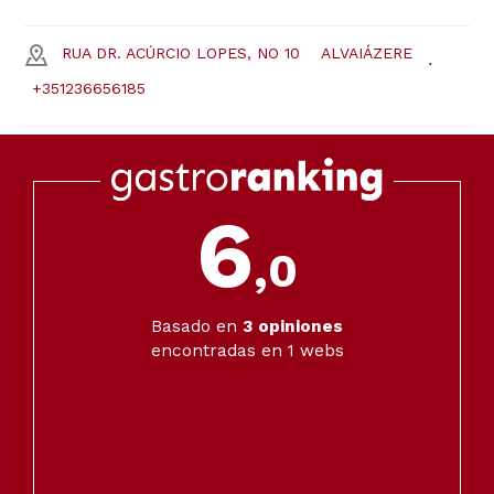
RUA DR. ACÚRCIO LOPES, NO 10
ALVAIÁZERE
+351236656185
6
,0
Basado en
3
opiniones
encontradas en 1 webs