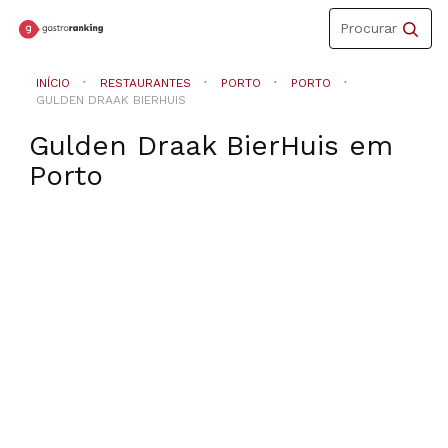
Toggle
Procurar
navigation
INÍCIO
RESTAURANTES
PORTO
PORTO
GULDEN DRAAK BIERHUIS
Gulden Draak BierHuis
em
Porto