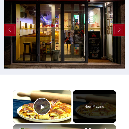
×
Now Playing
Play Video
×