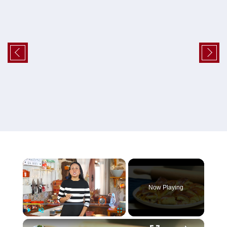
×
Now Playing
×
Play
Unmute
Fullscreen