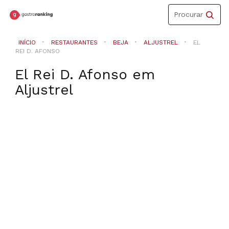
Toggle
Procurar
navigation
INÍCIO
RESTAURANTES
BEJA
ALJUSTREL
EL
REI D. AFONSO
El Rei D. Afonso
em
Aljustrel