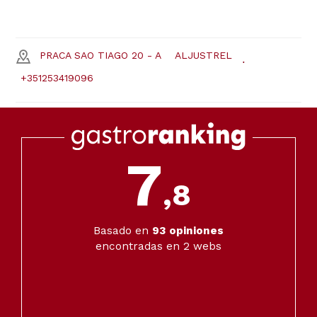
PRACA SAO TIAGO 20 - A
ALJUSTREL
+351253419096
7
,8
Basado en
93
opiniones
encontradas en 2 webs