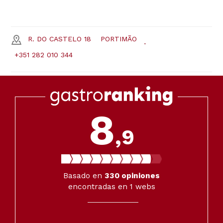
R. DO CASTELO 18
PORTIMÃO
+351 282 010 344
8
,9
Basado en
330
opiniones
encontradas en 1 webs