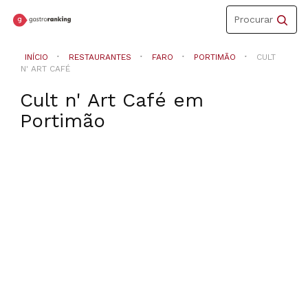
Toggle
Procurar
navigation
INÍCIO
RESTAURANTES
FARO
PORTIMÃO
CULT
N' ART CAFÉ
Cult n' Art Café
em
Portimão