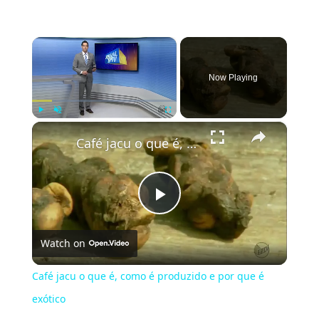
×
Now Playing
×
Play
Unmute
Fullscreen
Café jacu o que é, como é produzido e por que é exótico
Play
Watch on
Video
Café jacu o que é, como é produzido e por que é
exótico