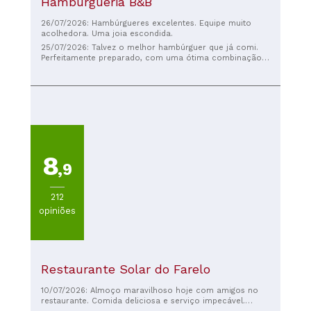
Hamburgueria B&B
26/07/2026: Hambúrgueres excelentes. Equipe muito
acolhedora. Uma joia escondida.
25/07/2026: Talvez o melhor hambúrguer que já comi.
Perfeitamente preparado, com uma ótima combinação
de temperos. Não deixe de pedir uma cerveja artesanal.
Grande variedade.
8
,9
212
opiniões
Restaurante Solar do Farelo
10/07/2026: Almoço maravilhoso hoje com amigos no
restaurante. Comida deliciosa e serviço impecável.