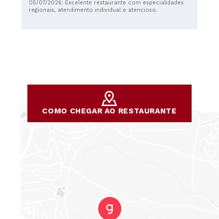
Considerando a qualidade da comida e do serviço, o
05/07/2026: Excelente restaurante com especialidades
preço foi excelente. A vista das montanhas próximas era
regionais, atendimento individual e atencioso.
deslumbrante.
COMO CHEGAR AO RESTAURANTE